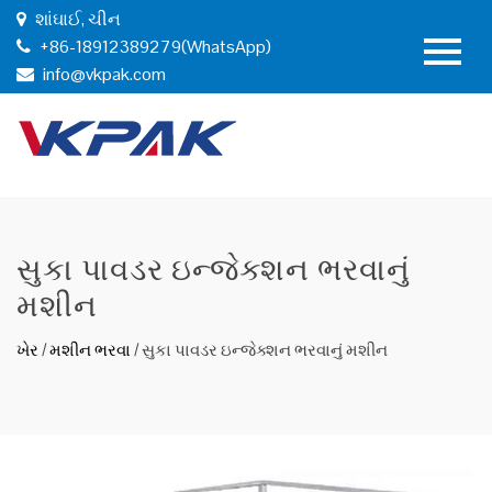
શાંઘાઈ, ચીન
+86-18912389279(WhatsApp)
info@vkpak.com
સુકા પાવડર ઇન્જેક્શન ભરવાનું
મશીન
ખેર
/
મશીન ભરવા
/
સુકા પાવડર ઇન્જેક્શન ભરવાનું મશીન