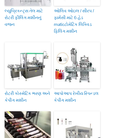
લ્યુબ્રિકન્ટ્સ તેલ માટે
ઓલિવ ઓઇલ / સીરપ /
રોટરી ફીલિંગ મશીનનું
ફાર્મસી માટે 6 હેડ
વજન
maticટોમેટિક લિક્વિડ
ફિલિંગ મશીન
રોટરી કોસ્મેટિક ભરણ અને
આપોઆપ રેખીય સ્પિન્ડલ
કેપીંગ મશીન
કેપીંગ મશીન