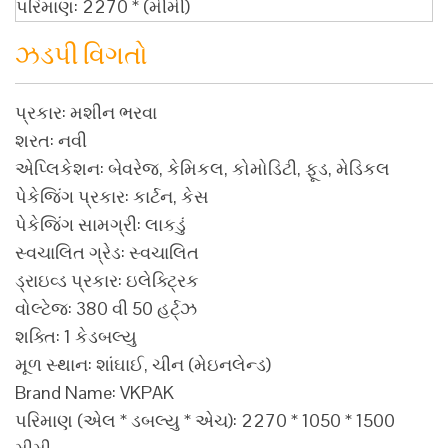
પરિમાણ: 2270 * (મીમી)
ઝડપી વિગતો
પ્રકાર: મશીન ભરવા
શરત: નવી
એપ્લિકેશન: બેવરેજ, કેમિકલ, કોમોડિટી, ફૂડ, મેડિકલ
પેકેજિંગ પ્રકાર: કાર્ટન, કેસ
પેકેજિંગ સામગ્રી: લાકડું
સ્વચાલિત ગ્રેડ: સ્વચાલિત
ડ્રાઇવ્ડ પ્રકાર: ઇલેક્ટ્રિક
વોલ્ટેજ: 380 વી 50 હર્ટ્ઝ
શક્તિ: 1 કેડબલ્યુ
મૂળ સ્થાન: શાંઘાઈ, ચીન (મેઇનલેન્ડ)
Brand Name: VKPAK
પરિમાણ (એલ * ડબલ્યુ * એચ): 2270 * 1050 * 1500