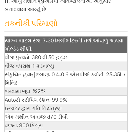
11. આખું મશીન જીએમપી આવશ્યકતાઓ અનુસાર
બનાવવામાં આવ્યું છે
તકનીકી પરિમાણો
યોગ્ય બોટલ રેંજ: 7-30 મિલીલીટરની નળીઓવાળું અથવા
મોલ્ડેડ શીશી.
વીજ પુરવઠો: 380 વી 50 હર્ટ્ઝ
વીજ વપરાશ: 1 કેડબલ્યુ
સંકુચિત હવાનું દબાણ: 0.4-0.6 એમપીએ ક્વોટી: 25-35L /
મિનિટ
ભરવામાં ભૂલ: %2%
Autoટો સ્ટોપિંગ રેશન: 99.9%
ઇન્વર્ટર દ્વારા ગતિ નિયંત્રણ
એક મશીન અવાજ: d70 ડીબી
વજન: 800 કિગ્રા