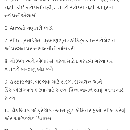
નહીં; કોઈ સ્ટોપર્સ નહીં, autoટો સ્ટોપ્સ નહીં; અપૂરતા
સ્ટોપર્સ એલાર્મ
6. Autoટો ગણતરી કાર્ય
7. સીઇ પ્રમાણિત, પ્રમાણભૂત ઇલેક્ટ્રિક ઇન્સ્ટોલેશન,
ઓપરેશન પર સલામતીની બાંયધરી
8. નોઝલ અને એલાર્મ્સ ભરવા માટે uગર ટચ ભરવા પર
Autoટો ભરવાનું બંધ કરો
9. ફેરફાર ભાગ બદલવા માટે સરળ. સંચાલન અને
ડિસએસેમ્બલ કરવા માટે સરળ .કિના ભાગને સાફ કરવા માટે
સરળ.
10. વૈકલ્પિક એક્રેલિક ગ્લાસ હૂડ, લેમિનર ફ્લો, સીલ કરેલું
એર આઉટલેટ ડિવાઇસ