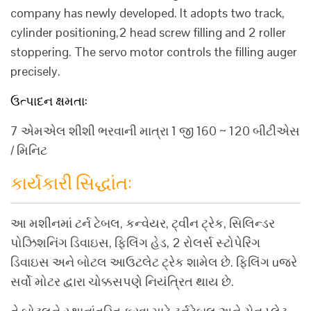
company has newly developed. It adopts two track,
cylinder positioning,2 head screw filling and 2 roller
stoppering. The servo motor controls the filling auger
precisely.
ઉત્પાદન ક્ષમતા:
7 એમએલ શીશી ભરવાની માત્રા 1 જી 160 ~ 120 બીટીએસ
/ મિનિટ
કાર્યકારી સિદ્ધાંત:
આ મશીનમાં ટર્ન ટેબલ, કન્વેયર, ટ્વીન ટ્રેક, સિલિન્ડર
પોઝિશનિંગ ડિવાઇસ, ફિલિંગ હેડ, 2 રોલર્સ સ્ટોપેરિંગ
ડિવાઇસ અને બોટલ આઉટલેટ ટ્રેક શામેલ છે. ફિલિંગ uજરે
સર્વો મોટર દ્વારા ચોક્કસપણે નિયંત્રિત થાય છે.