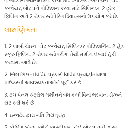
તે બોટલને સ્થાનાંતરિત કરવા માટે ટર્નટેબલ અને ચેન પ્લેટ
કન્વેયર, બોટલને પોઝિશન કરવા માટે સિલિન્ડર, 2 ટ્રેક
ફિલિંગ અને 2 રોલર સ્ટોપેરિંગ ડિવાઇસનો ઉપયોગ કરે છે.
લાક્ષણિકતા:
1. 2 લાંબી ચેઇન પ્લેટ કન્વેયર, સિલિન્ડર પોઝિશનિંગ, 2-હેડ
સ્ક્રુ ફિલિંગ, 2-રોલર સ્ટોપરીંગ, તેથી મશીન લંબાઈ ટૂંકી
કરવામાં આવે છે.
2. ભિન્ન ભિન્નતા વિવિધ પ્રકારો વિવિધ પ્રવાહીતાવાળા
પાઉડરની આવશ્યકતાઓને પૂર્ણ કરે છે
3. ટચ પેનલ કંટ્રોલ મશીનને બંધ કર્યા વિના ભરવાના ડોઝને
સેટ કરી શકે છે
4. ઇન્વર્ટર દ્વારા ગતિ નિયંત્રણ
5. ફોલિંગ બોટલ ઓટો અસ્વીકાર; કોઈ બોટલ નહીં, ભરણ