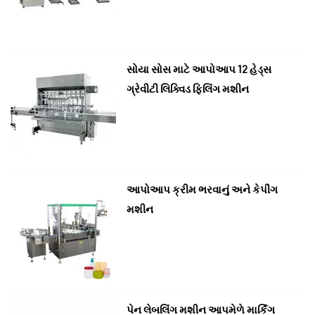
સોયા સોસ માટે આપોઆપ 12 હેડ્સ
ગ્રેવીટી લિક્વિડ ફિલિંગ મશીન
આપોઆપ ક્રીમ ભરવાનું અને કેપીંગ
મશીન
પેન લેબલિંગ મશીન આપમેળે માર્કિંગ