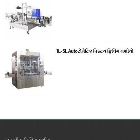
1L-5L Autoટોમેટિક પિસ્ટન ફિલિંગ મશીનો