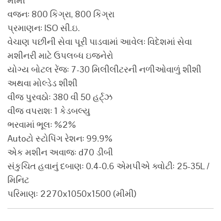
મીમી
વજન: 800 કિગ્રા, 800 કિગ્રા
પ્રમાણન: ISO સી.ઇ.
વેચાણ પછીની સેવા પૂરી પાડવામાં આવેલ: વિદેશમાં સેવા
મશીનરી માટે ઉપલબ્ધ ઇજનેરો
યોગ્ય બોટલ રેંજ: 7-30 મિલીલીટરની નળીઓવાળું શીશી
અથવા મોલ્ડેડ શીશી
વીજ પુરવઠો: 380 વી 50 હર્ટ્ઝ
વીજ વપરાશ: 1 કેડબલ્યુ
ભરવામાં ભૂલ: %2%
Autoટો સ્ટોપિંગ રેશન: 99.9%
એક મશીન અવાજ: d70 ડીબી
સંકુચિત હવાનું દબાણ: 0.4-0.6 એમપીએ ક્વોટી: 25-35L /
મિનિટ
પરિમાણ: 2270x1050x1500 (મીમી)