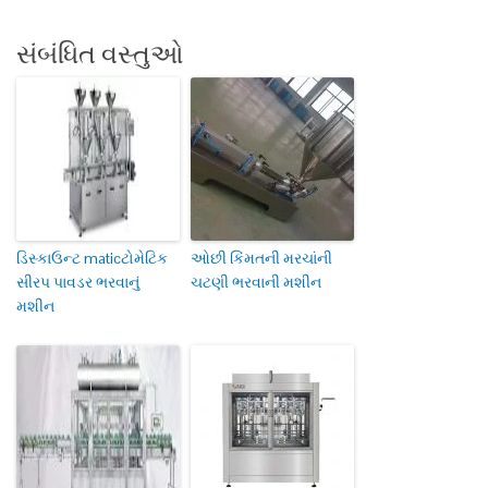
સંબંધિત વસ્તુઓ
ડિસ્કાઉન્ટ maticટોમેટિક
ઓછી કિંમતની મરચાંની
સીરપ પાવડર ભરવાનું
ચટણી ભરવાની મશીન
મશીન