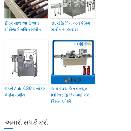
ફીડર સાથે આપોઆપ
રોટરી ફિલિંગ અને કેપિંગ
સોસેજ લેબલિંગ મશીન
મશીન સપ્લાયર્સ
રોટરી Autoટોમેટિક બોટલ
અર્ધ-સ્વચાલિત વેક્યુમ
કેપીંગ મશીન
લિક્વિડ ફિલિંગ મશીનની
કિંમત ઓછી
અમારો સંપર્ક કરો