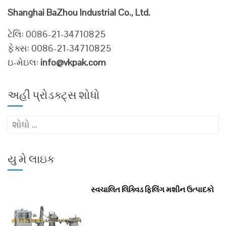
Shanghai BaZhou Industrial Co., Ltd.
ટેલિ: 0086-21-34710825
ફેક્સ: 0086-21-34710825
ઇ-મેઇલ:
info@vkpak.com
અહીં પ્રોડક્ટ્સ શોધો
માટે
શોધો
:
યુ મે લાઇક
સ્વચાલિત લિક્વિડ ફિલિંગ મશીન ઉત્પાદકો