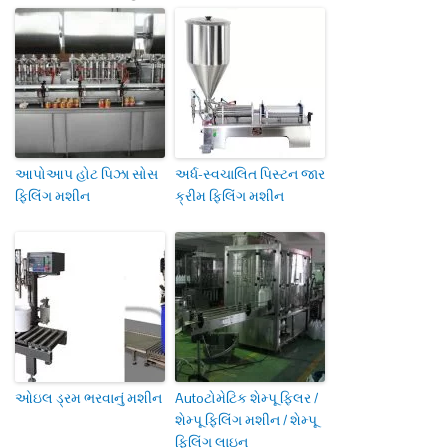
આપોઆપ હોટ પિઝા સોસ
અર્ધ-સ્વચાલિત પિસ્ટન જાર
ફિલિંગ મશીન
ક્રીમ ફિલિંગ મશીન
ઓઇલ ડ્રમ ભરવાનું મશીન
Autoટોમેટિક શેમ્પૂ ફિલર /
શેમ્પૂ ફિલિંગ મશીન / શેમ્પૂ
ફિલિંગ લાઇન