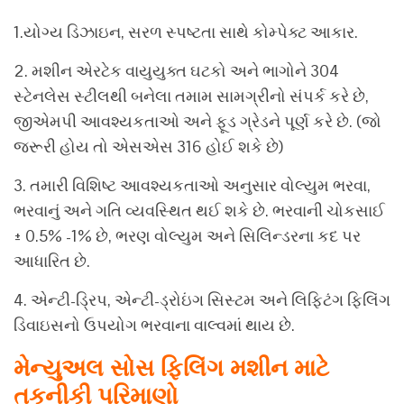
1.યોગ્ય ડિઝાઇન, સરળ સ્પષ્ટતા સાથે કોમ્પેક્ટ આકાર.
2. મશીન એરટેક વાયુયુક્ત ઘટકો અને ભાગોને 304
સ્ટેનલેસ સ્ટીલથી બનેલા તમામ સામગ્રીનો સંપર્ક કરે છે,
જીએમપી આવશ્યકતાઓ અને ફૂડ ગ્રેડને પૂર્ણ કરે છે. (જો
જરૂરી હોય તો એસએસ 316 હોઈ શકે છે)
3. તમારી વિશિષ્ટ આવશ્યકતાઓ અનુસાર વોલ્યુમ ભરવા,
ભરવાનું અને ગતિ વ્યવસ્થિત થઈ શકે છે. ભરવાની ચોકસાઈ
± 0.5% -1% છે, ભરણ વોલ્યુમ અને સિલિન્ડરના કદ પર
આધારિત છે.
4. એન્ટી-ડ્રિપ, એન્ટી-ડ્રોઇંગ સિસ્ટમ અને લિફ્ટિંગ ફિલિંગ
ડિવાઇસનો ઉપયોગ ભરવાના વાલ્વમાં થાય છે.
મેન્યુઅલ સોસ ફિલિંગ મશીન માટે
તકનીકી પરિમાણો