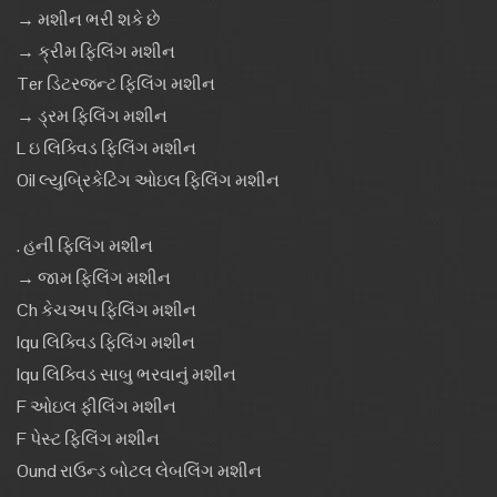
→ મશીન ભરી શકે છે
→ ક્રીમ ફિલિંગ મશીન
Ter ડિટરજન્ટ ફિલિંગ મશીન
→ ડ્રમ ફિલિંગ મશીન
L ઇ લિક્વિડ ફિલિંગ મશીન
Oil લ્યુબ્રિકેટિંગ ઓઇલ ફિલિંગ મશીન
. હની ફિલિંગ મશીન
→ જામ ફિલિંગ મશીન
Ch કેચઅપ ફિલિંગ મશીન
Iqu લિક્વિડ ફિલિંગ મશીન
Iqu લિક્વિડ સાબુ ભરવાનું મશીન
F ઓઇલ ફીલિંગ મશીન
F પેસ્ટ ફિલિંગ મશીન
Ound રાઉન્ડ બોટલ લેબલિંગ મશીન