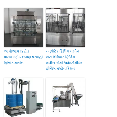
આપોઆપ 12 હેડ
ન્યુમેટિક ફિલિંગ મશીન
વાતાવરણીય દબાણ પ્રવાહી
નાના લિક્વિડ ફિલિંગ
ફિલિંગ મશીન
મશીન, સેમી Autoટોમેટિક
ફીલિંગ મશીન કિંમત