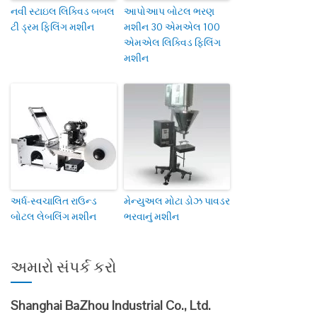
નવી સ્ટાઇલ લિક્વિડ બબલ
આપોઆપ બોટલ ભરણ
ટી ડ્રમ ફિલિંગ મશીન
મશીન 30 એમએલ 100
એમએલ લિક્વિડ ફિલિંગ
મશીન
અર્ધ-સ્વચાલિત રાઉન્ડ
મેન્યુઅલ મોટા ડોઝ પાવડર
બોટલ લેબલિંગ મશીન
ભરવાનું મશીન
અમારો સંપર્ક કરો
Shanghai BaZhou Industrial Co., Ltd.