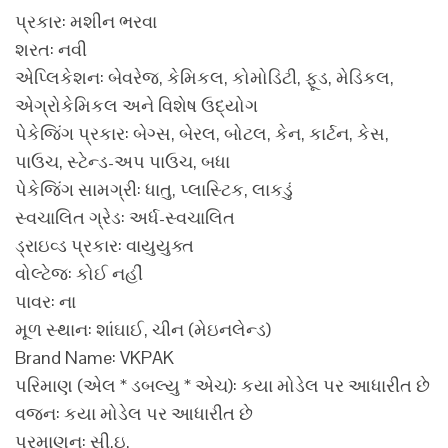
પ્રકાર: મશીન ભરવા
શરત: નવી
એપ્લિકેશન: બેવરેજ, કેમિકલ, કોમોડિટી, ફૂડ, મેડિકલ,
એગ્રોકેમિકલ અને વિશેષ ઉદ્યોગ
પેકેજિંગ પ્રકાર: બેગ્સ, બેરલ, બોટલ, કેન, કાર્ટન, કેસ,
પાઉચ, સ્ટેન્ડ-અપ પાઉચ, બધા
પેકેજિંગ સામગ્રી: ધાતુ, પ્લાસ્ટિક, લાકડું
સ્વચાલિત ગ્રેડ: અર્ધ-સ્વચાલિત
ડ્રાઇવ્ડ પ્રકાર: વાયુયુક્ત
વોલ્ટેજ: કોઈ નહીં
પાવર: ના
મૂળ સ્થાન: શાંઘાઈ, ચીન (મેઇનલેન્ડ)
Brand Name: VKPAK
પરિમાણ (એલ * ડબલ્યુ * એચ): કયા મોડેલ પર આધારીત છે
વજન: કયા મોડેલ પર આધારીત છે
પ્રમાણન: સી.ઇ.