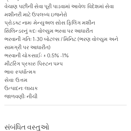
વેચાણ પછીની સેવા પૂરી પાડવામાં આવેલ: વિદેશમાં સેવા
મશીનરી માટે ઉપલબ્ધ ઇજનેરો
પ્રોડક્ટ નામ: મેન્યુઅલ સોસ ફિલિંગ મશીન
સિલિન્ડરનું કદ: વોલ્યુમ ભરવા પર આધારીત
ભરવાની ગતિ: 1-30 બોટલ્સ / મિનિટ (ભરણ વોલ્યુમ અને
સામગ્રી પર આધારીત)
ભરવાની ચોકસાઈ: ± 0.5% -1%
મીટરિંગ પ્રકાર: પિસ્ટન પમ્પ
ભાવ: સ્પર્ધાત્મક
સેવા: ઉત્તમ
ઉત્પાદન: લાયક
જાળવણી: નીચી
સંબંધિત વસ્તુઓ