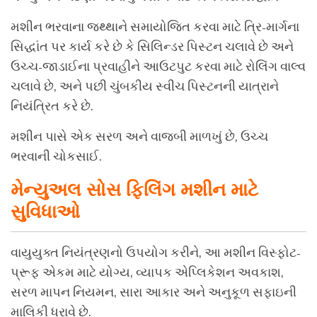
મશીન ભરવાના જથ્થાને સમાયોજિત કરવા માટે ત્રિ-માર્ગના
સિદ્ધાંત પર કાર્ય કરે છે કે સિલિન્ડર પિસ્ટન ચલાવે છે અને
ઉચ્ચ-જાડાઈના પ્રવાહીને આઉટપુટ કરવા માટે રોલિંગ વાલ્વ
ચલાવે છે, અને પછી ચુંબકીય સ્વીચ પિસ્ટનની યાત્રાને
નિયંત્રિત કરે છે.
મશીન પાસે એક સરળ અને વાજબી માળખું છે, ઉચ્ચ
ભરવાની ચોકસાઈ.
મેન્યુઅલ સોસ ફિલિંગ મશીન માટે
સુવિધાઓ
વાયુયુક્ત નિયંત્રણનો ઉપયોગ કરીને, આ મશીન વિસ્ફોટ-
પ્રૂફ એકમ માટે યોગ્ય, વ્યાપક એપ્લિકેશન અવકાશ,
સરળ માપન નિયમન, સારા આકાર અને અનુકૂળ સફાઇની
માલિકી ધરાવે છે.