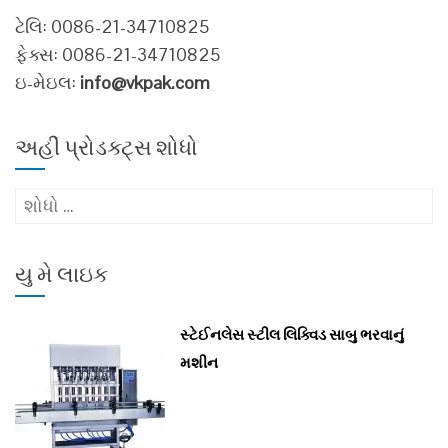
ટેલિ: 0086-21-34710825
ફેક્સ: 0086-21-34710825
ઇ-મેઇલ:
info@vkpak.com
અહીં પ્રોડક્ટ્સ શોધો
માટે
શોધો
:
યુ મે લાઇક
સ્ટેઈનલેસ સ્ટીલ લિક્વિડ સાબુ ભરવાનું
મશીન