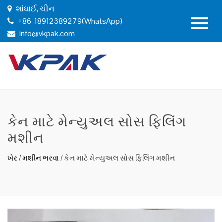
શાંઘાઈ, ચીન
+86-18912389279(WhatsApp)
info@vkpak.com
કેન માટે મેન્યુઅલ સોસ ફિલિંગ
મશીન
ખેર
/
મશીન ભરવા
/
કેન માટે મેન્યુઅલ સોસ ફિલિંગ મશીન