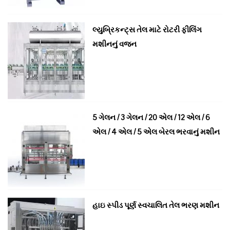
લ્યુબ્રિકન્ટ્સ તેલ માટે રોટરી ફીલિંગ
મશીનનું વજન
5 ગેલન / 3 ગેલન / 20 એલ / 12 એલ / 6
એલ / 4 એલ / 5 એલ બેરલ ભરવાનું મશીન
હાઇ સ્પીડ પૂર્ણ સ્વચાલિત તેલ ભરણ મશીન