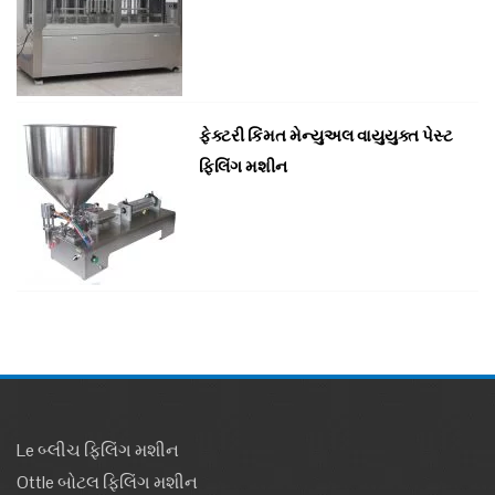
ફેક્ટરી કિંમત મેન્યુઅલ વાયુયુક્ત પેસ્ટ
ફિલિંગ મશીન
Le બ્લીચ ફિલિંગ મશીન
Ottle બોટલ ફિલિંગ મશીન