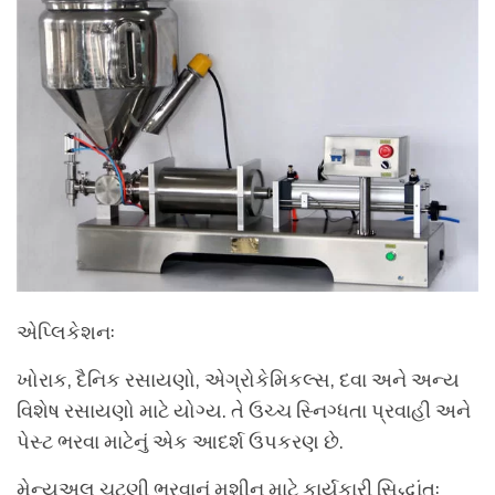
એપ્લિકેશન:
ખોરાક, દૈનિક રસાયણો, એગ્રોકેમિકલ્સ, દવા અને અન્ય
વિશેષ રસાયણો માટે યોગ્ય. તે ઉચ્ચ સ્નિગ્ધતા પ્રવાહી અને
પેસ્ટ ભરવા માટેનું એક આદર્શ ઉપકરણ છે.
મેન્યુઅલ ચટણી ભરવાનું મશીન માટે કાર્યકારી સિદ્ધાંત: