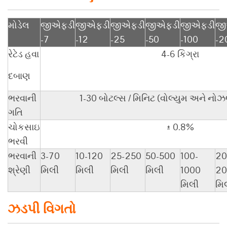
મોડેલ
જીએફડી
જીએફડી
જીએફડી
જીએફડી
જીએફડી
જી
-7
-12
-25
-50
-100
-2
રેટેડ હવા
4-6 કિગ્રા
દબાણ
ભરવાની
1-30 બોટલ્સ / મિનિટ (વોલ્યુમ અને નો
ગતિ
ચોકસાઇ
± 0.8%
ભરવી
ભરવાની
3-70
10-120
25-250
50-500
100-
20
શ્રેણી
મિલી
મિલી
મિલી
મિલી
1000
20
મિલી
મિ
ઝડપી વિગતો