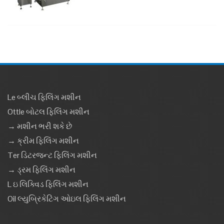
Le બ્લીચ ફિલિંગ મશીન
Ottle બોટલ ફિલિંગ મશીન
→ મશીન ભરી શકે છે
→ ક્રીમ ફિલિંગ મશીન
Ter ડિટરજન્ટ ફિલિંગ મશીન
→ ડ્રમ ફિલિંગ મશીન
L ઇ લિક્વિડ ફિલિંગ મશીન
Oil લ્યુબ્રિકેટિંગ ઓઇલ ફિલિંગ મશીન