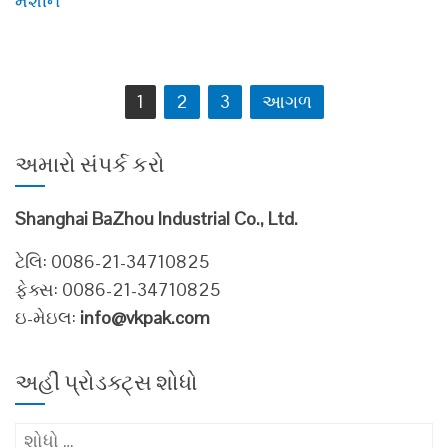
મશીન
પોસ્ટસ
1
2
3
આગળ
ક્રમણિકા
અમારો સંપર્ક કરો
Shanghai BaZhou Industrial Co., Ltd.
ટેલિ: 0086-21-34710825
ફેક્સ: 0086-21-34710825
ઇ-મેઇલ:
info@vkpak.com
અહીં પ્રોડક્ટ્સ શોધો
માટે