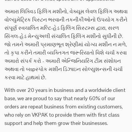
અમારા લિક્વિડ ફિલિંગ મશીનો, વેક્યૂમ લેવલ ફિલિંગ અથવા
વોલ્યુમેટ્રિક પિસ્ટન ભરવાની તકનીકીઓનો ઉપયોગ કરીને
સંપૂર્ણ સ્વચાલિત મલ્ટિ-હેડ ફિલિંગ સિસ્ટમ્સ દ્વારા, સરળ
સિંગલ-હેડ મેન્યુઅલી સંચાલિત ફિલિંગ મશીનો સુધીની છે.
જો તમને અમારી પ્રમાણભૂત શ્રેણીમાં યોગ્ય મશીન ન મળે,
તો કૃપા કરીને તમારી વ્યક્તિગત જરૂરિયાતો વિશે ચર્ચા કરવા
અમારો સંપર્ક કરો - અમારી એન્જિનિયરિંગ ટીમ સંશોધન
અથવા તો બspસ્પોક મશીન ડિઝાઇન સોલ્યુશન્સની ચર્ચા
કરવા માટે હાથમાં છે.
With over 20 years in business and a worldwide client
base, we are proud to say that nearly 60% of our
orders are repeat business from existing customers,
who rely on VKPAK to provide them with first class
support and help them grow their businesses.