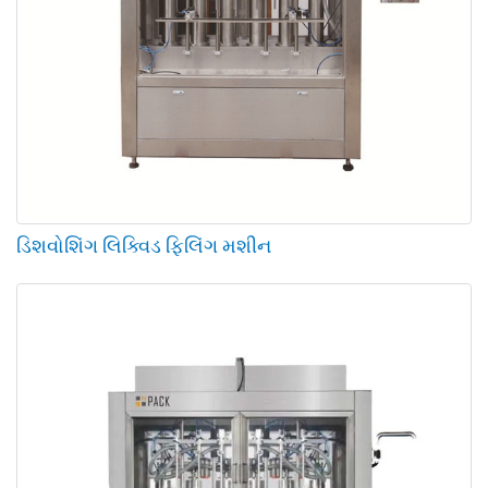
ડિશવોશિંગ લિક્વિડ ફિલિંગ મશીન