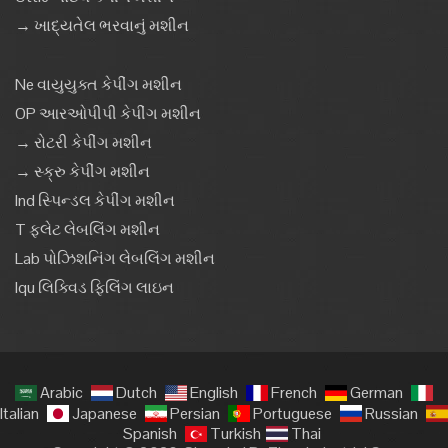
→ ખાદ્યતેલ ભરવાનું મશીન
Ne વાયુયુક્ત કેપીંગ મશીન
OP આરઓપીપી કેપીંગ મશીન
→ રોટરી કેપીંગ મશીન
→ સ્ક્રુ કેપીંગ મશીન
Ind સ્પિન્ડલ કેપીંગ મશીન
T ફ્લેટ લેબલિંગ મશીન
Lab પોઝિશનિંગ લેબલિંગ મશીન
Iqu લિક્વિડ ફિલિંગ લાઇન
Arabic
Dutch
English
French
German
Italian
Japanese
Persian
Portuguese
Russian
Spanish
Turkish
Thai