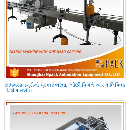
સાધનસામગ્રીનો પ્રકાર ભરવા, ઓછી કિંમતે ઓરલ લિક્વિડ
ફિલિંગ મશીન