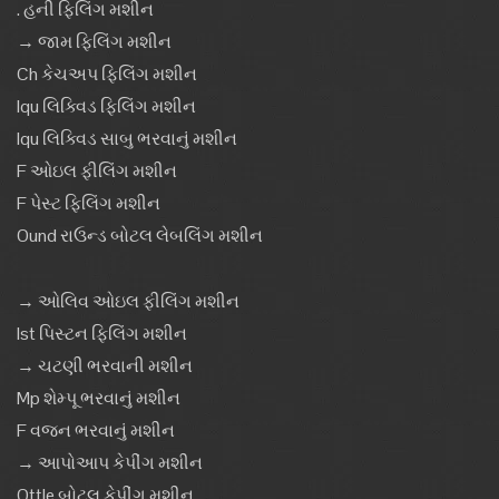
. હની ફિલિંગ મશીન
→ જામ ફિલિંગ મશીન
Ch કેચઅપ ફિલિંગ મશીન
Iqu લિક્વિડ ફિલિંગ મશીન
Iqu લિક્વિડ સાબુ ભરવાનું મશીન
F ઓઇલ ફીલિંગ મશીન
F પેસ્ટ ફિલિંગ મશીન
Ound રાઉન્ડ બોટલ લેબલિંગ મશીન
→ ઓલિવ ઓઇલ ફીલિંગ મશીન
Ist પિસ્ટન ફિલિંગ મશીન
→ ચટણી ભરવાની મશીન
Mp શેમ્પૂ ભરવાનું મશીન
F વજન ભરવાનું મશીન
→ આપોઆપ કેપીંગ મશીન
Ottle બોટલ કેપીંગ મશીન