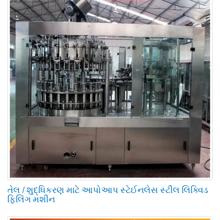
તેલ / શુદ્ધિકરણ માટે આપોઆપ સ્ટેઈનલેસ સ્ટીલ લિક્વિડ
ફિલિંગ મશીન