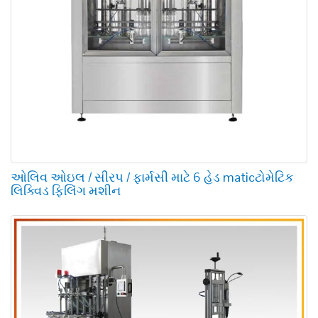
ઓલિવ ઓઇલ / સીરપ / ફાર્મસી માટે 6 હેડ maticટોમેટિક
લિક્વિડ ફિલિંગ મશીન