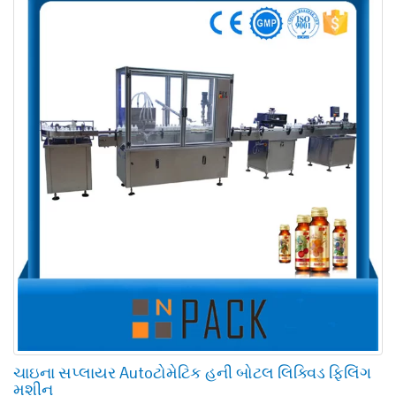
ચાઇના સપ્લાયર Autoટોમેટિક હની બોટલ લિક્વિડ ફિલિંગ
મશીન