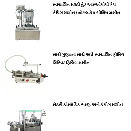
સ્વચાલિત મલ્ટી હેડ આરઓપીપી કેપ
કેપિંગ મશીન / બોટલ કેપ સીલિંગ મશીન
સારી ગુણવત્તા સાથે અર્ધ-સ્વચાલિત ફોમિંગ
લિક્વિડ ફિલિંગ મશીન
રોટરી કોસ્મેટિક ભરણ અને કેપીંગ મશીન