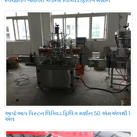
સ્વચાલિત જ્વેલરી ક્લીનર લિક્વિડ ફિલિંગ મશીન
આપોઆપ પિસ્ટન લિક્વિડ ફિલિંગ મશીન 50 એમએલથી 1
એલ