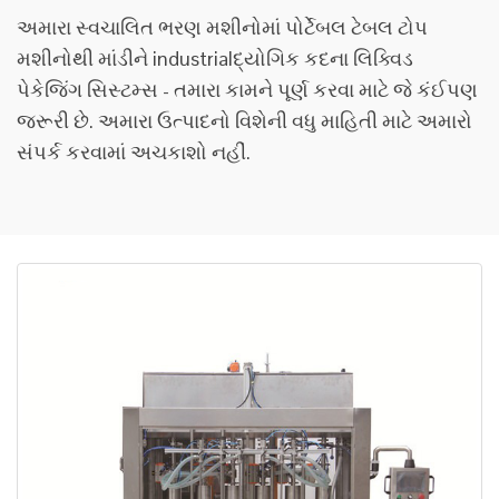
અમારા સ્વચાલિત ભરણ મશીનોમાં પોર્ટેબલ ટેબલ ટોપ
મશીનોથી માંડીને industrialદ્યોગિક કદના લિક્વિડ
પેકેજિંગ સિસ્ટમ્સ - તમારા કામને પૂર્ણ કરવા માટે જે કંઈપણ
જરૂરી છે. અમારા ઉત્પાદનો વિશેની વધુ માહિતી માટે અમારો
સંપર્ક કરવામાં અચકાશો નહીં.