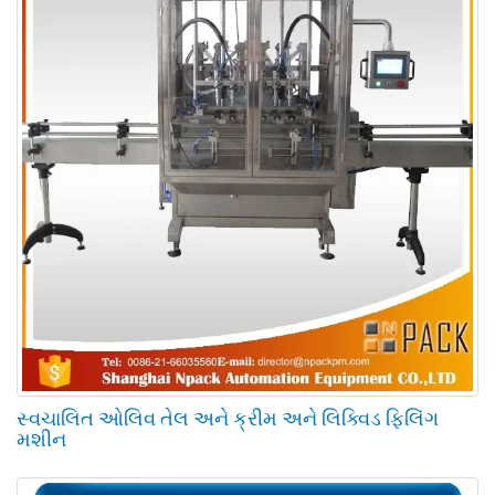
સ્વચાલિત ઓલિવ તેલ અને ક્રીમ અને લિક્વિડ ફિલિંગ
મશીન