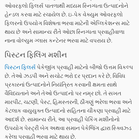
ઓવરફ્લો ફિલર્સ પાતળાથી મધ્યમ સ્નિગ્ધતા ઉત્પાદનોને
હેન્ડલ કરવા માટે રચાયેલ છે. ઇ-પેક વેક્યુમ ઓવરફ્લો
ફિલરનો ઉપયોગ વિશેષતા ભરવા માટેની એપ્લિકેશન્સ માટે
થાય છે અને સામાન્ય રીતે ઓછા સ્નિગ્ધતા પ્રવાહીવાળા
નાના વોલ્યુમ ગ્લાસ કન્ટેનર ભરવા માટે વપરાય છે.
પિસ્ટન ફિલિંગ મશીન
પિસ્ટન ફિલર્સ
પેકેજીંગ પ્રવાહી માટેનો બીજો ઉત્તમ વિકલ્પ
છે. તેઓ ઝડપી અને સચોટ ભરો દર પ્રદાન કરે છે, વિવિધ
પ્રકારનાં ઉત્પાદનોને નિયંત્રિત કરવાની ક્ષમતા સાથે
વૈવિધ્યતાને અને તેઓ ઉત્પાદનો પર નમ્ર છો. તે સખત
મારપીટ, ચટણી, પેસ્ટ, હિમસ્તરની, ઠીંગણું ભરેલા ભરવા અને
કેટલાક વાયુયુક્ત ઉત્પાદનો સહિતના ચીકણા પ્રવાહી માટે
આદર્શ છે. સામાન્ય રીતે, આ પ્રવાહી પેકિંગ મશીનોનો
ઉપયોગ પેસ્ટ્રી બેગ અથવા સમાન પેકેજિંગ દ્વારા સ્ક્વિઝ્ડ
કરેલા પ્રવાહી ભરવા માટે થાય છે.