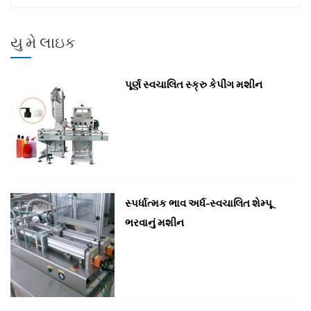
શોધો
:
યુ મે લાઇક
પૂર્ણ સ્વચાલિત સ્ક્રુ કેપીંગ મશીન
સ્પર્ધાત્મક ભાવ અર્ધ-સ્વચાલિત શેમ્પૂ
ભરવાનું મશીન