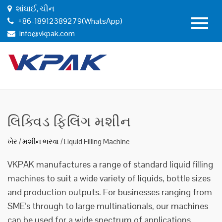
શાંઘાઈ, ચીન
+86-18912389279(WhatsApp)
info@vkpak.com
લિક્વિડ ફિલિંગ મશીન
ખેર
/
મશીન ભરવા
/
Liquid Filling Machine
VKPAK manufactures a range of standard liquid filling
machines to suit a wide variety of liquids, bottle sizes
and production outputs. For businesses ranging from
SME’s through to large multinationals, our machines
can be used for a wide spectrum of applications.