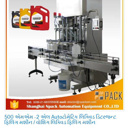
500 એમએમ -2 એલ Autoટોમેટિક લિક્વિડ ડિટરજન્ટ
ફિલિંગ મશીન / વોશિંગ લિક્વિડ ફિલિંગ મશીન