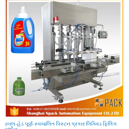
ડબલ-હેડ પૂર્ણ-સ્વચાલિત પિસ્ટન પ્રકાર લિક્વિડ ફિલિંગ