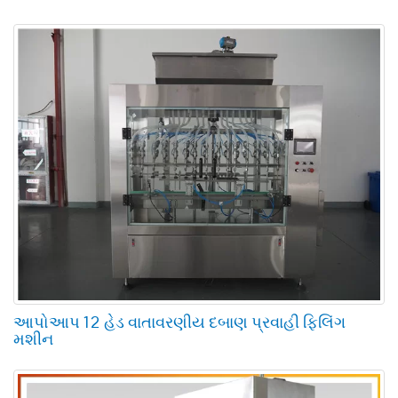
આપોઆપ 12 હેડ વાતાવરણીય દબાણ પ્રવાહી ફિલિંગ
મશીન