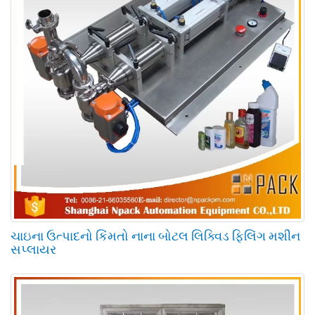
ચાઇના ઉત્પાદનો કિંમતો નાના બોટલ લિક્વિડ ફિલિંગ મશીન
સપ્લાયર