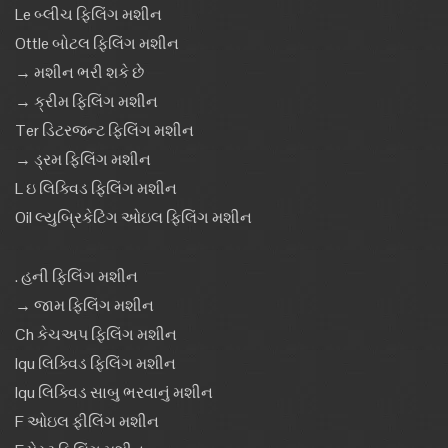
Le બ્લીચ ફિલિંગ મશીન
Ottle બોટલ ફિલિંગ મશીન
→ મશીન ભરી શકે છે
→ ક્રીમ ફિલિંગ મશીન
Ter ડિટરજન્ટ ફિલિંગ મશીન
→ ડ્રમ ફિલિંગ મશીન
L ઇ લિક્વિડ ફિલિંગ મશીન
Oil લ્યુબ્રિકેટિંગ ઓઇલ ફિલિંગ મશીન
. હની ફિલિંગ મશીન
→ જામ ફિલિંગ મશીન
Ch કેચઅપ ફિલિંગ મશીન
Iqu લિક્વિડ ફિલિંગ મશીન
Iqu લિક્વિડ સાબુ ભરવાનું મશીન
F ઓઇલ ફીલિંગ મશીન