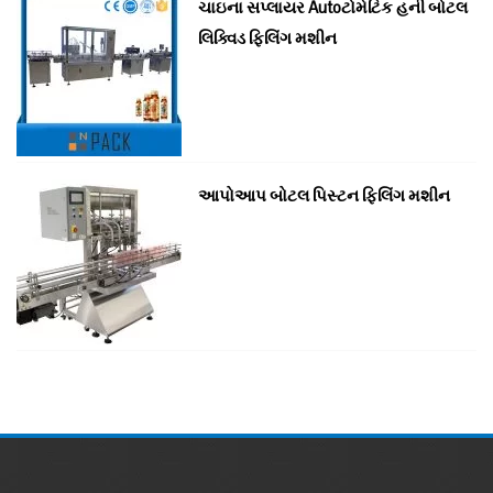
ચાઇના સપ્લાયર Autoટોમેટિક હની બોટલ
લિક્વિડ ફિલિંગ મશીન
આપોઆપ બોટલ પિસ્ટન ફિલિંગ મશીન