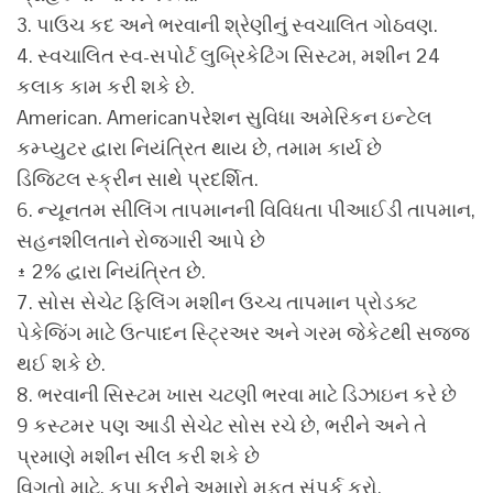
3. પાઉચ કદ અને ભરવાની શ્રેણીનું સ્વચાલિત ગોઠવણ.
4. સ્વચાલિત સ્વ-સપોર્ટ લુબ્રિકેટિંગ સિસ્ટમ, મશીન 24
કલાક કામ કરી શકે છે.
American. Americanપરેશન સુવિધા અમેરિકન ઇન્ટેલ
કમ્પ્યુટર દ્વારા નિયંત્રિત થાય છે, તમામ કાર્ય છે
ડિજિટલ સ્ક્રીન સાથે પ્રદર્શિત.
6. ન્યૂનતમ સીલિંગ તાપમાનની વિવિધતા પીઆઈડી તાપમાન,
સહનશીલતાને રોજગારી આપે છે
± 2% દ્વારા નિયંત્રિત છે.
7. સોસ સેચેટ ફિલિંગ મશીન ઉચ્ચ તાપમાન પ્રોડક્ટ
પેકેજિંગ માટે ઉત્પાદન સ્ટ્રિઅર અને ગરમ જેકેટથી સજ્જ
થઈ શકે છે.
8. ભરવાની સિસ્ટમ ખાસ ચટણી ભરવા માટે ડિઝાઇન કરે છે
9 કસ્ટમર પણ આડી સેચેટ સોસ રચે છે, ભરીને અને તે
પ્રમાણે મશીન સીલ કરી શકે છે
વિગતો માટે, કૃપા કરીને અમારો મફત સંપર્ક કરો.