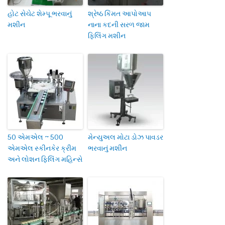
હોટ સેચેટ શેમ્પૂ ભરવાનું
શ્રેષ્ઠ કિંમત આપોઆપ
મશીન
નાના કદની સરળ જામ
ફિલિંગ મશીન
50 એમએલ ~ 500
મેન્યુઅલ મોટા ડોઝ પાવડર
એમએલ સ્કીનકેર ક્રીમ
ભરવાનું મશીન
અને લોશન ફિલિંગ મહિન્સે