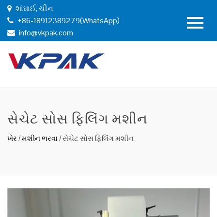
શાંઘાઈ, ચીન
+86-18912389279(WhatsApp)
info@vkpak.com
સેચેટ સોસ ફિલિંગ મશીન
ખેર
/
મશીન ભરવા
/
સેચેટ સોસ ફિલિંગ મશીન