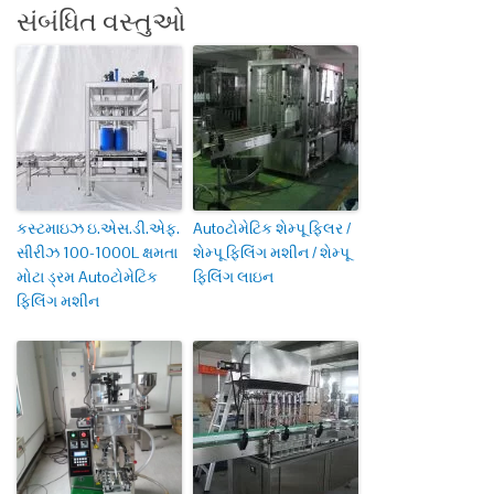
સંબંધિત વસ્તુઓ
કસ્ટમાઇઝ ઇ.એસ.ડી.એફ.
Autoટોમેટિક શેમ્પૂ ફિલર /
સીરીઝ 100-1000L ક્ષમતા
શેમ્પૂ ફિલિંગ મશીન / શેમ્પૂ
મોટા ડ્રમ Autoટોમેટિક
ફિલિંગ લાઇન
ફિલિંગ મશીન