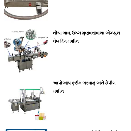
નીચા ભાવ, ઉચ્ચ ગુણવત્તાવાળા એમ્પ્પુલ
લેબલિંગ મશીન
આપોઆપ ક્રીમ ભરવાનું અને કેપીંગ
મશીન