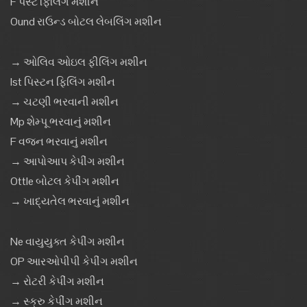
F પેસ્ટ ફિલિંગ મશીન
Ound રાઉન્ડ બોટલ લેબલિંગ મશીન
→ ઓલિવ ઓઇલ ફીલિંગ મશીન
Ist પિસ્ટન ફિલિંગ મશીન
→ ચટણી ભરવાની મશીન
Mp શેમ્પૂ ભરવાનું મશીન
F વજન ભરવાનું મશીન
→ આપોઆપ કેપીંગ મશીન
Ottle બોટલ કેપીંગ મશીન
→ ખાદ્યતેલ ભરવાનું મશીન
Ne વાયુયુક્ત કેપીંગ મશીન
OP આરઓપીપી કેપીંગ મશીન
→ રોટરી કેપીંગ મશીન
→ સ્ક્રુ કેપીંગ મશીન