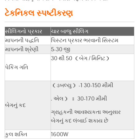
ટેકનિકલ સ્પષ્ટીકરણ
સીલિંગનો પ્રકાર
ચાર બાજુ સીલિંગ
માપનની પદ્ધતિ
પિસ્ટન પ્રકાર ભરવાની સિસ્ટમ
માપનની શ્રેણી
5-30 જી
30 થી 50 （બેગ / મિનિટ）
પેકિંગ ગતિ
（ડબલ્યુ） -1 30-150 મીમી
. એલ） ： 30-170 મીમી
બેગનું કદ
ગ્રાહકની આવશ્યકતા અનુસાર
બેગનું કદ લંબાઈ શકાય છે
કુલ શક્તિ
1600W