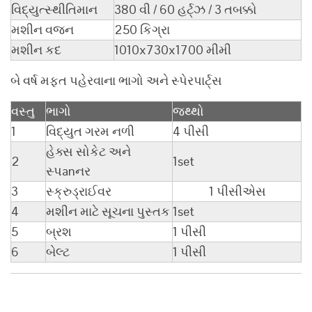
વિદ્યુત્સ્થીતિમાન
380 વી / 60 હર્ટ્ઝ / 3 તબક્કો
મશીન વજન
250 કિગ્રા
મશીન કદ
1010x730x1700 મીમી
બે વર્ષ મફત પહેરવાના ભાગો અને સ્પેરપાર્ટ્સ
વસ્તુ
ભાગો
જથ્થો
1
વિદ્યુત ગરમ નળી
4 પીસી
હેક્સ સોકેટ અને
2
1set
સ્પanનર
3
સ્ક્રુડ્રાઈવર
1 પીસીએસ
4
મશીન માટે સૂચના પુસ્તક
1set
5
બ્રશ
1 પીસી
6
બેલ્ટ
1 પીસી