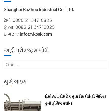
Shanghai BaZhou Industrial Co., Ltd.
ટેલિ: 0086-21-34710825
ફેક્સ: 0086-21-34710825
ઇ-મેઇલ:
info@vkpak.com
અહીં પ્રોડક્ટ્સ શોધો
માટે
શોધો
:
યુ મે લાઇક
સેમી Autoટોમેટિક હાઇ વિસ્કોસિટી લિક્વિડ
હની ફીલિંગ મશીન