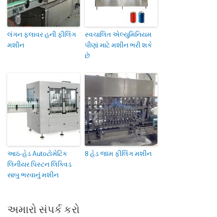
લંગન ફ્લાવર હની ફીલિંગ
સ્વચાલિત એલ્યુમિનિયમ
મશીન
પીણાં માટે મશીન ભરી શકે
છે
આઠ-હેડ Autoટોમેટિક
8 હેડ જામ ફીલિંગ મશીન
લિનીયર પિસ્ટન લિક્વિડ
સાબુ ભરવાનું મશીન
અમારો સંપર્ક કરો