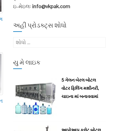
ઇ-મેઇલ:
info@vkpak.com
ંગ
અહીં પ્રોડક્ટ્સ શોધો
માટે
શોધો
:
યુ મે લાઇક
5 ગેલન બેરલ બોટલ
વોટર ફિલિંગ મશીનરી,
ચાઇના માં બનાવવામાં
ીન
આપોઆપ ફ્લેટ બોટલ