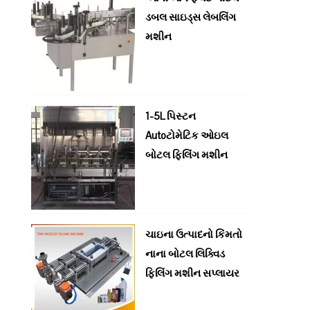
ડબલ સાઇડ્સ લેબલિંગ
મશીન
1-5L પિસ્ટન
Autoટોમેટિક ઓઇલ
બોટલ ફિલિંગ મશીન
ચાઇના ઉત્પાદનો કિંમતો
નાના બોટલ લિક્વિડ
ફિલિંગ મશીન સપ્લાયર