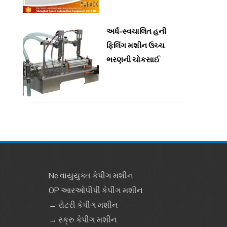
અર્ધ-સ્વચાલિત હની
ફિલિંગ મશીન ઉચ્ચ
ભરણની ચોકસાઈ
Ne વાયુયુક્ત કેપીંગ મશીન
OP આરઓપીપી કેપીંગ મશીન
→ રોટરી કેપીંગ મશીન
→ સ્ક્રુ કેપીંગ મશીન