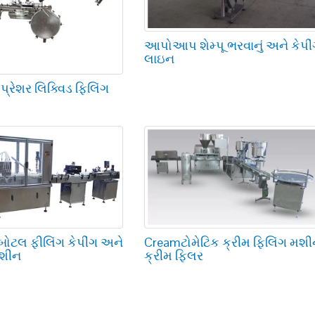
આપોઆપ શેમ્પૂ ભરવાનું અને કેપી
લાઇન
ેશર લિક્વિડ ફિલિંગ
બોટલ ફીલિંગ કેપીંગ અને
Creamટોમેટિક ક્રીમ ફિલિંગ મશ
મશીન
ક્રીમ ફિલર