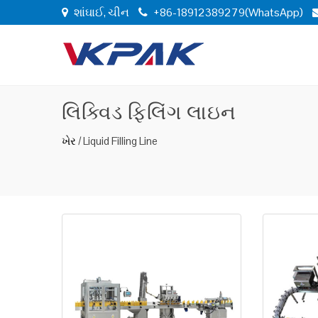
શાંઘાઈ, ચીન
+86-18912389279(WhatsApp)
લિક્વિડ ફિલિંગ લાઇન
ખેર
/
Liquid Filling Line