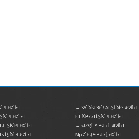
લિંગ મશીન
→ ઓલિવ ઓઇલ ફીલિંગ મશીન
િલિંગ મશીન
Ist પિસ્ટન ફિલિંગ મશીન
પ ફિલિંગ મશીન
→ ચટણી ભરવાની મશીન
વિડ ફિલિંગ મશીન
Mp શેમ્પૂ ભરવાનું મશીન