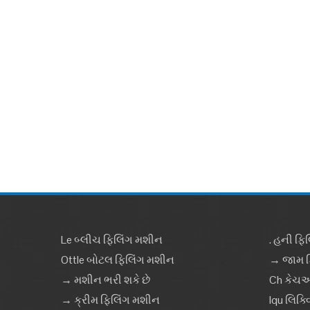
Le બ્લીચ ફિલિંગ મશીન
. હની ફિ
Ottle બોટલ ફિલિંગ મશીન
→ જામ ફ
→ મશીન ભરી શકે છે
Ch કેચઅ
→ ક્રીમ ફિલિંગ મશીન
Iqu લિક્