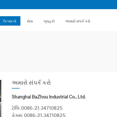
ઉત્પાદનો
સેવા
ગ્રાહકો
અમારો સંપર્ક કરો
અમારો સંપર્ક કરો
Shanghai BaZhou Industrial Co., Ltd.
ટેલિ: 0086-21-34710825
ફેક્સ: 0086-21-34710825