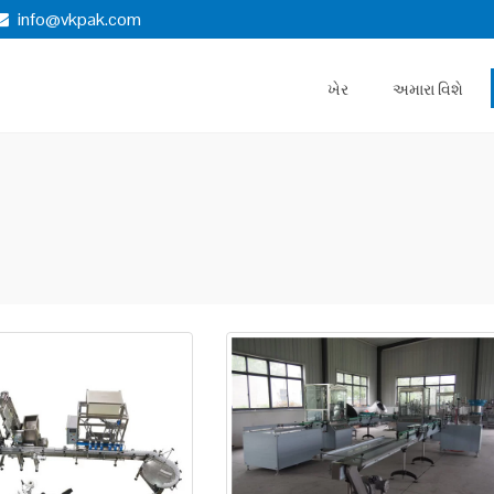
info@vkpak.com
ખેર
અમારા વિશે