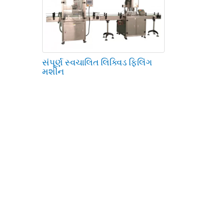
સંપૂર્ણ સ્વચાલિત લિક્વિડ ફિલિંગ
મશીન