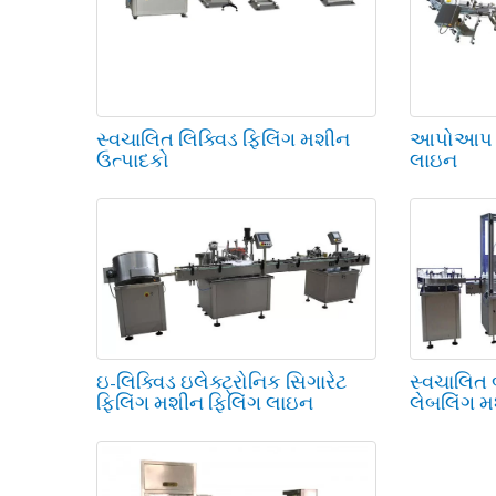
સ્વચાલિત લિક્વિડ ફિલિંગ મશીન
આપોઆપ પ્ર
ઉત્પાદકો
લાઇન
ઇ-લિક્વિડ ઇલેક્ટ્રોનિક સિગારેટ
સ્વચાલિત 
ફિલિંગ મશીન ફિલિંગ લાઇન
લેબલિંગ 