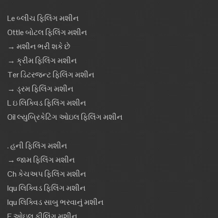
Le બ્લીચ ફિલિંગ મશીન
Ottle બોટલ ફિલિંગ મશીન
→ મશીન ભરી શકે છે
→ ક્રીમ ફિલિંગ મશીન
Ter ડિટરજન્ટ ફિલિંગ મશીન
→ ડ્રમ ફિલિંગ મશીન
L ઇ લિક્વિડ ફિલિંગ મશીન
Oil લ્યુબ્રિકેટિંગ ઓઇલ ફિલિંગ મશીન
. હની ફિલિંગ મશીન
→ જામ ફિલિંગ મશીન
Ch કેચઅપ ફિલિંગ મશીન
Iqu લિક્વિડ ફિલિંગ મશીન
Iqu લિક્વિડ સાબુ ભરવાનું મશીન
F ઓઇલ ફીલિંગ મશીન