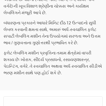
વગેરે) ની ખૂબ વિશાળ શ્રેણીના ચોક્કસ અને કાર્યક્ષમ
લેબલિંગને મંજૂરી આપે છે.
બંધારણના પ્રકારને આધારે મિનિટ દીઠ 12 ઉત્પાદનો સુધી
લેબલ કરવાની ક્ષમતા સાથે, અમારું અર્ધ-સ્વચાલિત ફ્લેટ
સપાટી લેબલિંગ મશીન તેના ઉપયોગમાં સરળતા અને ઉત્તમ
ભાવ / ગુણવત્તાના ગુણોત્તરથી પ્રભાવિત કરે છે.
ફ્લેટ લેબલિંગ મશીન પ્રવૃત્તિના તમામ ક્ષેત્રોમાં વાપરી
શકાય છે: ખોરાક, સૌંદર્ય પ્રસાધનો, રસાયણશાસ્ત્ર,
પેઇન્ટિંગ, વગેરે. તે સ્વચાલિત અથવા અર્ધ-સ્વચાલિત સીડીએ
ભરણ મશીન સાથે પણ હોઈ શકે છે.