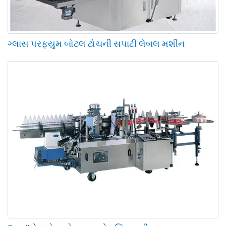
ગ્લાસ પરફ્યુમ બોટલ ટોચની સપાટી લેબલ મશીન