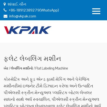
શાંઘાઈ, ચીન
+86-18912389279(WhatsApp)
info@vkpak.com
ફ્લેટ લેબલિંગ મશીન
ખેર
/
લેબલિંગ મશીનો
/
Flat Labeling Machine
કોસ્મેટિક અને ફૂડ એન્ડ ફાર્મા મેકિંગ અને પેકેજિંગ
મશીનરીમાં ઇજનેર ટીમે ડિઝાઇન કરેલા અને ઉત્પાદિત
પીએલસી સ્ક્રીન મેન્યુઅલ પ્લાસ્ટિક બોટલ લેબલર
સાધનો સાથે અર્ધ સ્વચાલિત, પીએલસી સ્ક્રીન મેન્યુઅલ
પ્લાસ્ટિક બોટલના લેબલરવાળા ફ્લેટ લેબલિંગ મશીનો અર્ધ