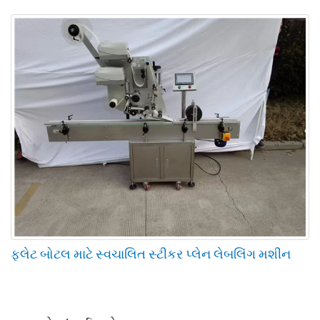
ફ્લેટ બોટલ માટે સ્વચાલિત સ્ટીકર પ્લેન લેબલિંગ મશીન