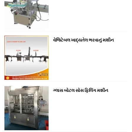
વેજિટેબલ ખાદ્યતેલ ભરવાનું મશીન
ગ્લાસ બોટલ સોસ ફિલિંગ મશીન