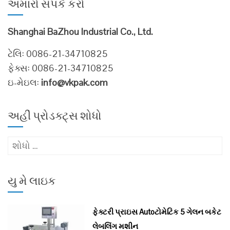
અમારો સંપર્ક કરો
Shanghai BaZhou Industrial Co., Ltd.
ટેલિ: 0086-21-34710825
ફેક્સ: 0086-21-34710825
ઇ-મેઇલ:
info@vkpak.com
અહીં પ્રોડક્ટ્સ શોધો
માટે
શોધો
:
યુ મે લાઇક
ફેક્ટરી પ્રાઇસ Autoટોમેટિક 5 ગેલન બકેટ
લેબલિંગ મશીન