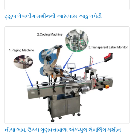
ટ્યુબ લેબલીંગ મશીનની આસપાસ આડું લપેટી
નીચા ભાવ, ઉચ્ચ ગુણવત્તાવાળા એમ્પ્પુલ લેબલિંગ મશીન