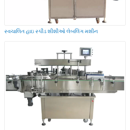
સ્વચાલિત હાઇ સ્પીડ શીશીઓ લેબલિંગ મશીન