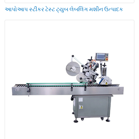
આપોઆપ સ્ટીકર ટેસ્ટ ટ્યુબ લેબલિંગ મશીન ઉત્પાદક