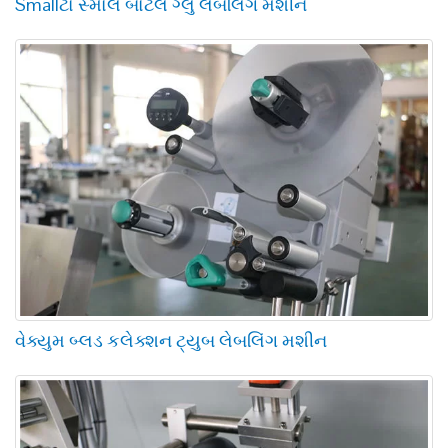
Smallટો સ્મોલ બોટલ ગ્લુ લેબલિંગ મશીન
વેક્યુમ બ્લડ કલેક્શન ટ્યુબ લેબલિંગ મશીન