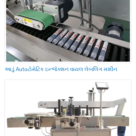
આડું Autoટોમેટિક ઇન્જેક્શન વાયલ લેબલિંગ મશીન