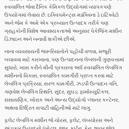
સ્વચાલિત જેવા દૈનિક કેમિકલ ઉદ્યોગમાં વ્યાપકપણે
ઉપયોગમાં લેવાય છે. ઇક્વિપમેન્ટ્સ મáક્વિના ડે ઇટિક્વેટો
અને જેમ કે અમે એક પ્રખ્યાત ઉત્પાદક તરીકે પણ
ગ્રાહકોની વિશેષ આવશ્યકતાઓ અનુસાર પેકેજિંગ મશીન
ડિઝાઇન અને બનાવી શકીએ છીએ.
નાના વ્યવસાયની જરૂરિયાતોને પહોંચી વળવા, મજૂરી
બચાવવા માટે કારખાના, પણ ઉત્પાદનના લેબલની ગુણવત્તામાં
સુધારો, ખાસ કરીને મીની પ્રકારના અર્ધ સ્વચાલિત લેબલિંગ
મશીનનો વિકાસ, સ્વચાલિત કામગીરી પ્રાપ્ત કરવા માટે
લેબલિંગ પ્રક્રિયા, સરળ કામગીરી, ઝડપી ઉત્પાદન ગતિ,
ગણવેશ લેબલિંગ સ્થિતિ, સુંદર, સુઘડ; ફાર્માસ્યુટિકલ,
રાસાયણિક, ખોરાક અને અન્ય ઉદ્યોગો પ્લાનર કન્ટેનર,
અથવા છિદ્રિત સપાટી વાહિનીઓ માટે લાગુ.
ફ્લેટ લેબલિંગ મશીન જે ચોરસ, ફ્લેટ, લંબચોરસ અને
અંડાકાર ઉત્પાદનો (બોટલ, જાર, કાર્ટન, કેન, શાવર જેલ