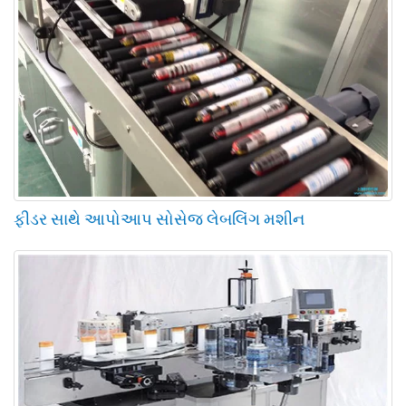
ફીડર સાથે આપોઆપ સોસેજ લેબલિંગ મશીન