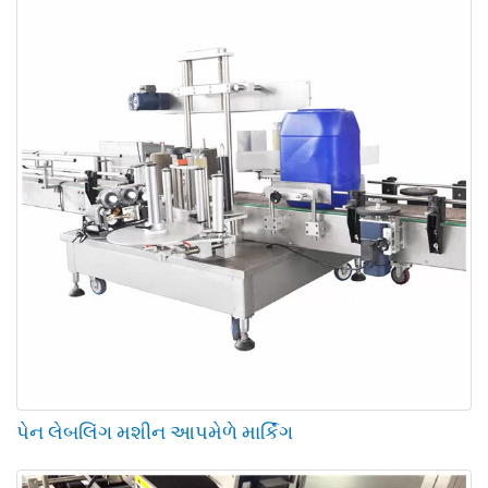
પેન લેબલિંગ મશીન આપમેળે માર્કિંગ