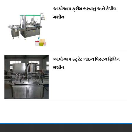
આપોઆપ ક્રીમ ભરવાનું અને કેપીંગ
મશીન
આપોઆપ સ્ટ્રેટ લાઇન પિસ્ટન ફિલિંગ
મશીન