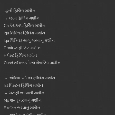
. હની ફિલિંગ મશીન
→ જામ ફિલિંગ મશીન
Ch કેચઅપ ફિલિંગ મશીન
Iqu લિક્વિડ ફિલિંગ મશીન
Iqu લિક્વિડ સાબુ ભરવાનું મશીન
F ઓઇલ ફીલિંગ મશીન
F પેસ્ટ ફિલિંગ મશીન
Ound રાઉન્ડ બોટલ લેબલિંગ મશીન
→ ઓલિવ ઓઇલ ફીલિંગ મશીન
Ist પિસ્ટન ફિલિંગ મશીન
→ ચટણી ભરવાની મશીન
Mp શેમ્પૂ ભરવાનું મશીન
F વજન ભરવાનું મશીન