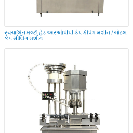
સ્વચાલિત મલ્ટી હેડ આરઓપીપી કેપ કેપિંગ મશીન / બોટલ
કેપ સીલિંગ મશીન