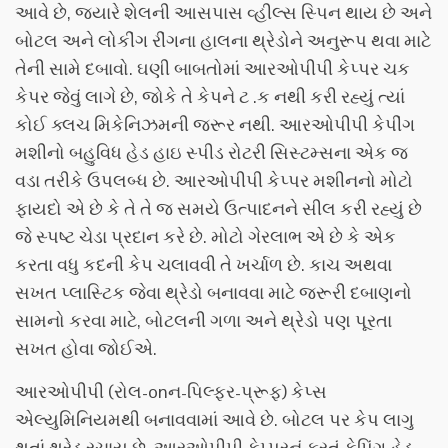
આવે છે, જ્યારે શેલની આસપાસ વ્હીલ્સ સ્પિન થાય છે અને
બોટલ અને લોકીંગ રીંગના હાલના થ્રેડોને અનુરૂપ થવા માટે
તેની સામે દબાવો. ઘણી બાબતોમાં આરઓપીપી કેપ્પર ચક
કેપર જેવું લાગે છે, જોકે તે કેપને ટ .ક નથી કરી રહ્યું ત્યાં
કોઈ ક્લચ મિકેનિઝમની જરૂર નથી. આરઓપીપી કેપીંગ
મશીનો બહુવિધ હેડ હાઇ સ્પીડ રોટરી સિસ્ટમ્સના એક જ
વડા તરીકે ઉપલબ્ધ છે. આરઓપીપી કેપ્પર મશીનનો મોટો
ફાયદો એ છે કે તે તે જ સમયે ઉત્પાદનને સીલ કરી રહ્યું છે
જે સ્પષ્ટ ચેડા પ્રદાન કરે છે. મોટો ગેરલાભ એ છે કે એક
કરતા વધુ કદની કેપ ચલાવવી તે ખર્ચાળ છે. કાચ અથવા
સખત પ્લાસ્ટિક જેવા થ્રેડો બનાવવા માટે જરૂરી દબાણનો
સામનો કરવા માટે, બોટલની ગળા અને થ્રેડો પણ પૂરતા
સખત હોવા જોઈએ.
આરઓપીપી (રોલ-onન-પિલ્ફર-પ્રૂફ) કેપ્સ
એલ્યુમિનિયમથી બનાવવામાં આવે છે. બોટલ પર કેપ લાગુ
થતાં થ્રેડ રચાય છે. આરઓપીપી કેપ્પરનું ફરતું કેપિંગ હેડ