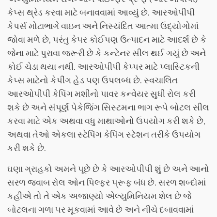
કેપ્સ થ્રેડ કરવા માટે બનાવવામાં આવ્યું છે. આરઓપીપી
કેપર્સ મોટાભાગે વાઇન અને નિસ્યંદિત આત્મા ઉદ્યોગોમાં
જોવા મળે છે, પરંતુ કેપર કોઈપણ ઉત્પાદન માટે આદર્શ છે કે
જેના માટે પુરાવા જરૂરી છે કે કન્ટેનર સીલ થઈ ગયું છે અને
કોઈ ચેડા થયા નથી. આરઓપીપી કેપ્પર માટે પ્લાસ્ટિકની
કેપ્સ માટેનો કેપીંગ હેડ પણ ઉપલબ્ધ છે. સ્વચાલિત
આરઓપીપી કેપિંગ મશીનો પાવર કન્વેયર સુધી રોલ કરી
શકે છે અને સંપૂર્ણ પેકેજિંગ સિસ્ટમના ભાગ રૂપે બોટલ સીલ
કરવા માટે એક અથવા વધુ માથાઓનો ઉપયોગ કરી શકે છે,
અથવા તેઓ એકલા સ્ટેપિંગ કેપિંગ સ્ટેશન તરીકે ઉપયોગ
કરી શકે છે.
ઘણા ગ્રાહકો અમને પૂછે છે કે આરઓપીપી શું છે અને આનો
સરળ જવાબ રોલ ઓન પિલ્ફર પ્રૂફ બંધ છે. સરળ શબ્દોમાં
કહીએ તો તે એક અજાણ્યો એલ્યુમિનિયમ શેલ છે જે
બોટલના ગળા પર મૂકવામાં આવે છે અને નીચે દબાવવામાં