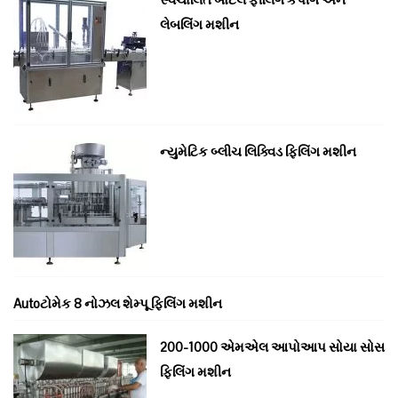
લેબલિંગ મશીન
ન્યુમેટિક બ્લીચ લિક્વિડ ફિલિંગ મશીન
Autoટોમેક 8 નોઝલ શેમ્પૂ ફિલિંગ મશીન
200-1000 એમએલ આપોઆપ સોયા સોસ
ફિલિંગ મશીન