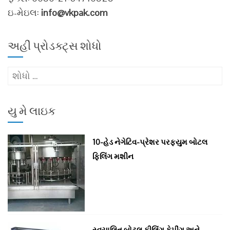
ઇ-મેઇલ:
info@vkpak.com
અહીં પ્રોડક્ટ્સ શોધો
માટે
શોધો
:
યુ મે લાઇક
10-હેડ નેગેટિવ-પ્રેશર પરફ્યુમ બોટલ
ફિલિંગ મશીન
સ્વચાલિત બોટલ ફીલિંગ કેપીંગ અને