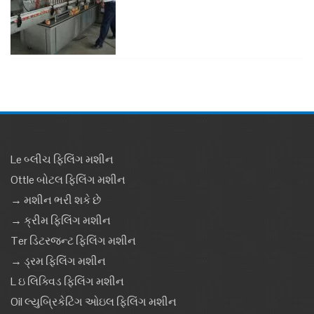
Le બ્લીચ ફિલિંગ મશીન
Ottle બોટલ ફિલિંગ મશીન
→ મશીન ભરી શકે છે
→ ક્રીમ ફિલિંગ મશીન
Ter ડિટરજન્ટ ફિલિંગ મશીન
→ ડ્રમ ફિલિંગ મશીન
L ઇ લિક્વિડ ફિલિંગ મશીન
Oil લ્યુબ્રિકેટિંગ ઓઇલ ફિલિંગ મશીન