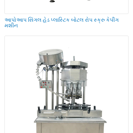
આપોઆપ સિંગલ હેડ પ્લાસ્ટિક બોટલ રોપ સ્ક્રુ કેપીંગ
મશીન