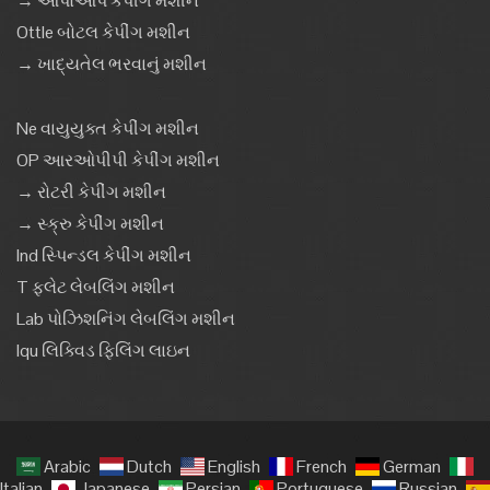
→ આપોઆપ કેપીંગ મશીન
Ottle બોટલ કેપીંગ મશીન
→ ખાદ્યતેલ ભરવાનું મશીન
Ne વાયુયુક્ત કેપીંગ મશીન
OP આરઓપીપી કેપીંગ મશીન
→ રોટરી કેપીંગ મશીન
→ સ્ક્રુ કેપીંગ મશીન
Ind સ્પિન્ડલ કેપીંગ મશીન
T ફ્લેટ લેબલિંગ મશીન
Lab પોઝિશનિંગ લેબલિંગ મશીન
Iqu લિક્વિડ ફિલિંગ લાઇન
Arabic
Dutch
English
French
German
Italian
Japanese
Persian
Portuguese
Russian