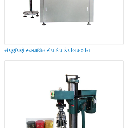
સંપૂર્ણપણે સ્વચાલિત રોપ કેપ કેપીંગ મશીન