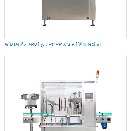
ઓટોમેટિક મલ્ટી હેડ ROPP કેપ સીલિંગ મશીન