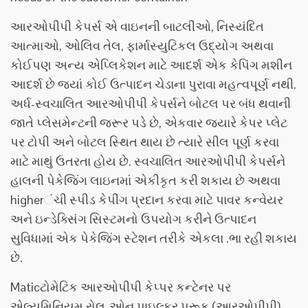
આરઓપીપી કેપર્સ એ વાઇનની બાટલીઓ, નિસ્યંદિત
આત્માઓ, ઓલિવ તેલ, ફાર્માસ્યુટિકલ ઉદ્યોગ અથવા
કોઈપણ અન્ય એપ્લિકેશન માટે આદર્શ એક કેપિંગ મશીન
આદર્શ છે જ્યાં કોઈ ઉત્પાદન ચેડાના પુરાવા મહત્વપૂર્ણ નથી.
અર્ધ-સ્વચાલિત આરઓપીપી કેપર્સને બોટલ પર બંધ થવાની
જાતે પ્લેસમેન્ટની જરૂર પડે છે, એકવાર જ્યારે કેપર પ્લેટ
પર ટોપી અને બોટલ સ્થિત થાય છે ત્યારે સીલ પૂર્ણ કરવા
માટે માથું ઉતરતા હોય છે. સ્વચાલિત આરઓપીપી કેપર્સને
હાલની પેકેજિંગ લાઇનમાં એકીકૃત કરી શકાય છે અથવા
higherંચી સ્પીડ કેપીંગ પ્રદાન કરવા માટે પાવર કન્વેયર
અને ઇન્ડેક્સિંગ સિસ્ટમનો ઉપયોગ કરીને ઉત્પાદન
સુવિધામાં એક પેકેજિંગ સ્ટેશન તરીકે એકલા .ભા રહી શકાય
છે.
Maticટોમેટિક આરઓપીપી કેપ્પર કન્ટેનર પર
એલ્યુમિનિયમ રોલ-ઓન પાઇલ્ફર પ્રૂફ (આરઓપીપી)