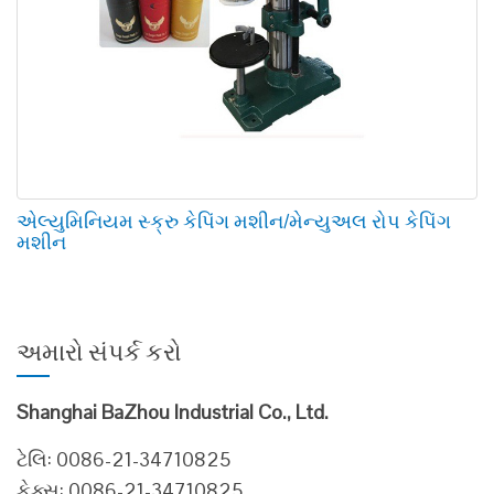
એલ્યુમિનિયમ સ્ક્રુ કેપિંગ મશીન/મેન્યુઅલ રોપ કેપિંગ
મશીન
અમારો સંપર્ક કરો
Shanghai BaZhou Industrial Co., Ltd.
ટેલિ: 0086-21-34710825
ફેક્સ: 0086-21-34710825