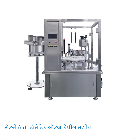
રોટરી Autoટોમેટિક બોટલ કેપીંગ મશીન