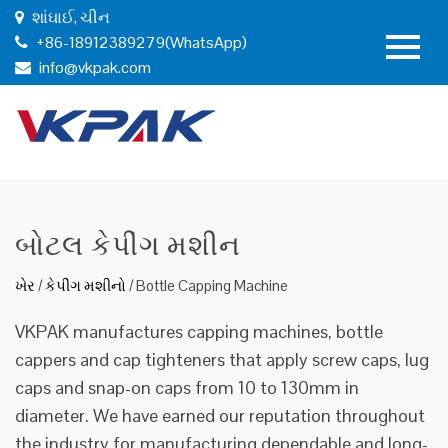
શાંઘાઈ, ચીન
+86-18912389279(WhatsApp)
info@vkpak.com
બોટલ કેપીંગ મશીન
ખેર
/
કેપીંગ મશીનો
/
Bottle Capping Machine
VKPAK manufactures capping machines, bottle
cappers and cap tighteners that apply screw caps, lug
caps and snap-on caps from 10 to 130mm in
diameter. We have earned our reputation throughout
the industry for manufacturing dependable and long-