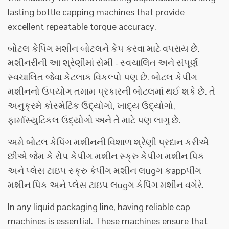
lasting bottle capping machines that provide
excellent repeatable torque accuracy.
બોટલ કેપિંગ મશીન બોટલને કેપ કરવા માટે વપરાય છે.
મશીનરીની આ શ્રેણીમાં સેમી - સ્વચાલિત અને સંપૂર્ણ
સ્વચાલિત જેવા કેટલાક વિકલ્પો પણ છે. બોટલ કેપીંગ
મશીનનો ઉપયોગ તમામ પ્રકારની બોટલમાં થઈ શકે છે. તે
અનુક્રમે કોસ્મેટિક ઉદ્યોગો, ખાદ્ય ઉદ્યોગો,
ફાર્માસ્યુટિકલ ઉદ્યોગો અને તે માટે પણ લાગુ છે.
અમે બોટલ કેપિંગ મશીનની વિશાળ શ્રેણી પ્રદાન કરીએ
છીએ જેમ કે રોપ કેપીંગ મશીન સ્ક્રુ કેપીંગ મશીન પિક
અને પ્લેસ ટાઇપ સ્ક્રુ કેપીંગ મશીન લugગ કappપીંગ
મશીન પિક અને પ્લેસ ટાઇપ લugગ કેપિંગ મશીન વગેરે.
In any liquid packaging line, having reliable cap
machines is essential. These machines ensure that