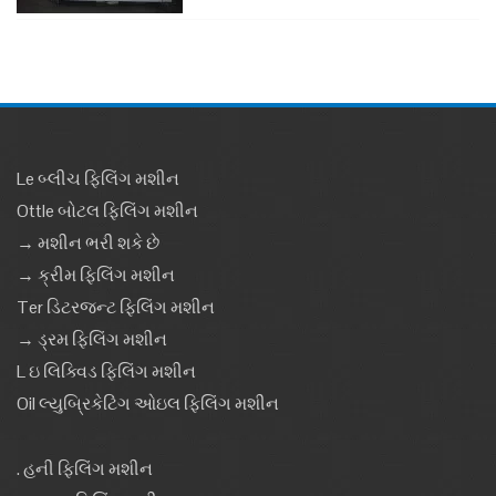
Le બ્લીચ ફિલિંગ મશીન
Ottle બોટલ ફિલિંગ મશીન
→ મશીન ભરી શકે છે
→ ક્રીમ ફિલિંગ મશીન
Ter ડિટરજન્ટ ફિલિંગ મશીન
→ ડ્રમ ફિલિંગ મશીન
L ઇ લિક્વિડ ફિલિંગ મશીન
Oil લ્યુબ્રિકેટિંગ ઓઇલ ફિલિંગ મશીન
. હની ફિલિંગ મશીન