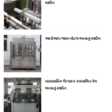
મશીન
આપોઆપ જામ બોટલ ભરવાનું મશીન
વ્યવસાયિક ઉત્પાદક સ્વચાલિત તેલ
ભરવાનું મશીન