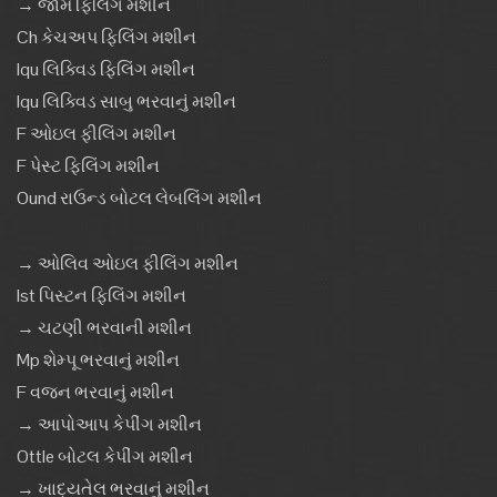
→ જામ ફિલિંગ મશીન
Ch કેચઅપ ફિલિંગ મશીન
Iqu લિક્વિડ ફિલિંગ મશીન
Iqu લિક્વિડ સાબુ ભરવાનું મશીન
F ઓઇલ ફીલિંગ મશીન
F પેસ્ટ ફિલિંગ મશીન
Ound રાઉન્ડ બોટલ લેબલિંગ મશીન
→ ઓલિવ ઓઇલ ફીલિંગ મશીન
Ist પિસ્ટન ફિલિંગ મશીન
→ ચટણી ભરવાની મશીન
Mp શેમ્પૂ ભરવાનું મશીન
F વજન ભરવાનું મશીન
→ આપોઆપ કેપીંગ મશીન
Ottle બોટલ કેપીંગ મશીન
→ ખાદ્યતેલ ભરવાનું મશીન