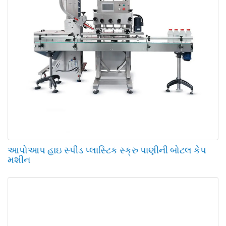
આપોઆપ હાઇ સ્પીડ પ્લાસ્ટિક સ્ક્રુ પાણીની બોટલ કેપ
મશીન