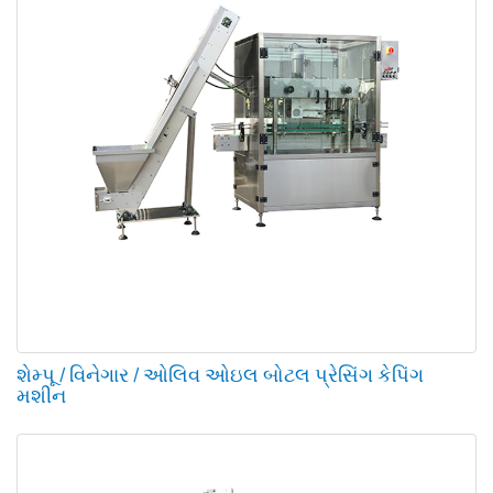
શેમ્પૂ / વિનેગાર / ઓલિવ ઓઇલ બોટલ પ્રેસિંગ કેપિંગ
મશીન