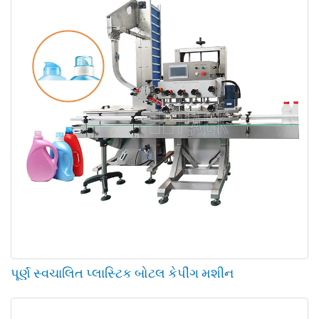
પૂર્ણ સ્વચાલિત પ્લાસ્ટિક બોટલ કેપીંગ મશીન