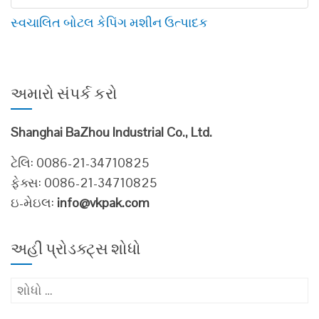
સ્વચાલિત બોટલ કેપિંગ મશીન ઉત્પાદક
અમારો સંપર્ક કરો
Shanghai BaZhou Industrial Co., Ltd.
ટેલિ: 0086-21-34710825
ફેક્સ: 0086-21-34710825
ઇ-મેઇલ:
info@vkpak.com
અહીં પ્રોડક્ટ્સ શોધો
માટે
શોધો