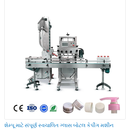
શેમ્પૂ માટે સંપૂર્ણ સ્વચાલિત ગ્લાસ બોટલ કેપીંગ મશીન