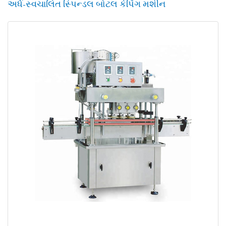
અર્ધ-સ્વચાલિત સ્પિન્ડલ બોટલ કેપિંગ મશીન