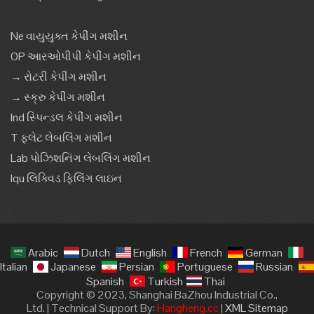
Ne વાયુયુક્ત કેપીંગ મશીન
OP આરઓપીપી કેપીંગ મશીન
→ રોટરી કેપીંગ મશીન
→ સ્ક્રુ કેપીંગ મશીન
Ind સ્પિન્ડલ કેપીંગ મશીન
T ફ્લેટ લેબલિંગ મશીન
Lab પોઝિશનિંગ લેબલિંગ મશીન
Iqu લિક્વિડ ફિલિંગ લાઇન
Arabic
Dutch
English
French
German
Italian
Japanese
Persian
Portuguese
Russian
Spanish
Turkish
Thai
Copyright © 2023, Shanghai BaZhou Industrial Co.,
Ltd. | Technical Support By:
Hangheng.cc
|
XML Sitemap