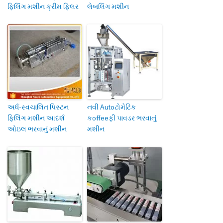
ફિલિંગ મશીન ક્રીમ ફિલર
લેબલિંગ મશીન
અર્ધ-સ્વચાલિત પિસ્ટન
નવી Autoટોમેટિક
ફિલિંગ મશીન આદર્શ
કoffeeફી પાવડર ભરવાનું
ઓઇલ ભરવાનું મશીન
મશીન