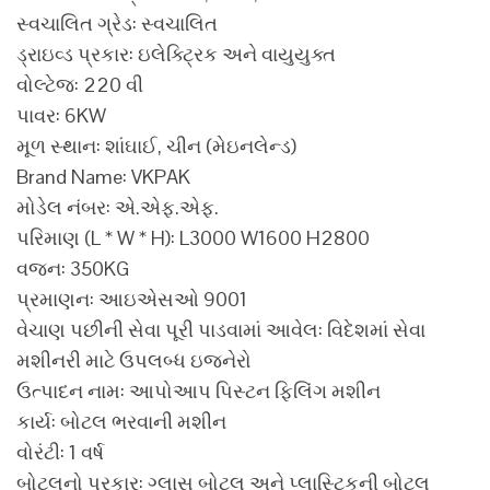
સ્વચાલિત ગ્રેડ: સ્વચાલિત
ડ્રાઇવ્ડ પ્રકાર: ઇલેક્ટ્રિક અને વાયુયુક્ત
વોલ્ટેજ: 220 વી
પાવર: 6KW
મૂળ સ્થાન: શાંઘાઈ, ચીન (મેઇનલેન્ડ)
Brand Name: VKPAK
મોડેલ નંબર: એ.એફ.એફ.
પરિમાણ (L * W * H): L3000 W1600 H2800
વજન: 350KG
પ્રમાણન: આઇએસઓ 9001
વેચાણ પછીની સેવા પૂરી પાડવામાં આવેલ: વિદેશમાં સેવા
મશીનરી માટે ઉપલબ્ધ ઇજનેરો
ઉત્પાદન નામ: આપોઆપ પિસ્ટન ફિલિંગ મશીન
કાર્ય: બોટલ ભરવાની મશીન
વોરંટી: 1 વર્ષ
બોટલનો પ્રકાર: ગ્લાસ બોટલ અને પ્લાસ્ટિકની બોટલ