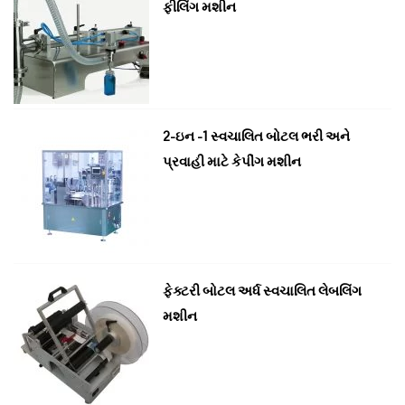
ફીલિંગ મશીન
2-ઇન -1 સ્વચાલિત બોટલ ભરી અને
પ્રવાહી માટે કેપીંગ મશીન
ફેક્ટરી બોટલ અર્ધ સ્વચાલિત લેબલિંગ
મશીન