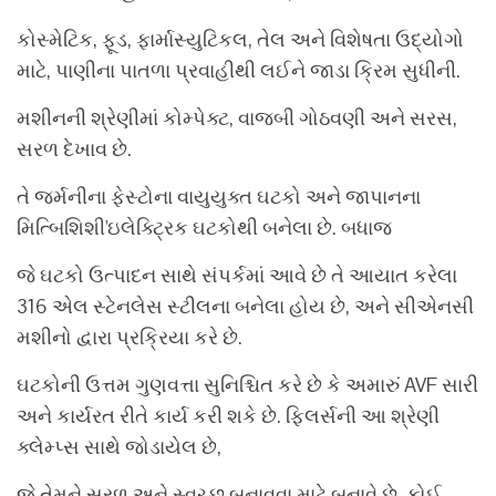
કોસ્મેટિક, ફૂડ, ફાર્માસ્યુટિકલ, તેલ અને વિશેષતા ઉદ્યોગો
માટે, પાણીના પાતળા પ્રવાહીથી લઈને જાડા ક્રિમ સુધીની.
મશીનની શ્રેણીમાં કોમ્પેક્ટ, વાજબી ગોઠવણી અને સરસ,
સરળ દેખાવ છે.
તે જર્મનીના ફેસ્ટોના વાયુયુક્ત ઘટકો અને જાપાનના
મિત્બિશિશી'ઇલેક્ટ્રિક ઘટકોથી બનેલા છે. બધાજ
જે ઘટકો ઉત્પાદન સાથે સંપર્કમાં આવે છે તે આયાત કરેલા
316 એલ સ્ટેનલેસ સ્ટીલના બનેલા હોય છે, અને સીએનસી
મશીનો દ્વારા પ્રક્રિયા કરે છે.
ઘટકોની ઉત્તમ ગુણવત્તા સુનિશ્ચિત કરે છે કે અમારું AVF સારી
અને કાર્યરત રીતે કાર્ય કરી શકે છે. ફિલર્સની આ શ્રેણી
ક્લેમ્પ્સ સાથે જોડાયેલ છે,
જે તેમને સરળ અને સ્વચ્છ બનાવવા માટે બનાવે છે, કોઈ