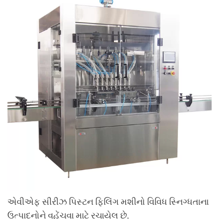
એવીએફ સીરીઝ પિસ્ટન ફિલિંગ મશીનો વિવિધ સ્નિગ્ધતાના
ઉત્પાદનોને વહેંચવા માટે રચાયેલ છે,