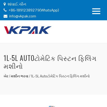
શાંઘાઈ, ચીન
+86-18912389279(WhatsApp)
info@vkpak.com
1L-5L AUTOટોમેટિક પિસ્ટન ફિલિંગ
મશીનો
ખેર
/
મશીન ભરવા
/
1L-5L Autoટોમેટિક પિસ્ટન ફિલિંગ મશીનો