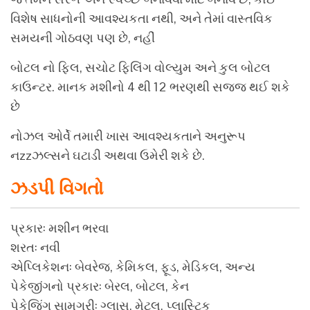
વિશેષ સાધનોની આવશ્યકતા નથી, અને તેમાં વાસ્તવિક
સમયની ગોઠવણ પણ છે, નહીં
બોટલ નો ફિલ, સચોટ ફિલિંગ વોલ્યુમ અને કુલ બોટલ
કાઉન્ટર. માનક મશીનો 4 થી 12 ભરણથી સજ્જ થઈ શકે
છે
નોઝલ ઓર્વે તમારી ખાસ આવશ્યકતાને અનુરૂપ
નzzઝલ્સને ઘટાડી અથવા ઉમેરી શકે છે.
ઝડપી વિગતો
પ્રકાર: મશીન ભરવા
શરત: નવી
એપ્લિકેશન: બેવરેજ, કેમિકલ, ફૂડ, મેડિકલ, અન્ય
પેકેજીંગનો પ્રકાર: બેરલ, બોટલ, કેન
પેકેજિંગ સામગ્રી: ગ્લાસ, મેટલ, પ્લાસ્ટિક