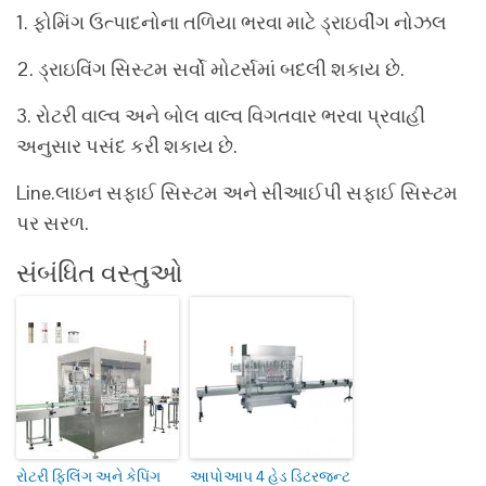
1. ફોમિંગ ઉત્પાદનોના તળિયા ભરવા માટે ડ્રાઇવીંગ નોઝલ
2. ડ્રાઇવિંગ સિસ્ટમ સર્વો મોટર્સમાં બદલી શકાય છે.
3. રોટરી વાલ્વ અને બોલ વાલ્વ વિગતવાર ભરવા પ્રવાહી
અનુસાર પસંદ કરી શકાય છે.
Line.લાઇન સફાઈ સિસ્ટમ અને સીઆઈપી સફાઈ સિસ્ટમ
પર સરળ.
સંબંધિત વસ્તુઓ
રોટરી ફિલિંગ અને કેપિંગ
આપોઆપ 4 હેડ ડિટરજન્ટ