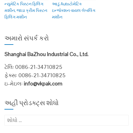
ન્યુમેટિક પિસ્ટન ફિલિંગ
આડું Autoટોમેટિક
મશીન, જાડા ક્રીમ પિસ્ટન
ઇન્જેક્શન વાયલ લેબલિંગ
ફિલિંગ મશીન
મશીન
અમારો સંપર્ક કરો
Shanghai BaZhou Industrial Co., Ltd.
ટેલિ: 0086-21-34710825
ફેક્સ: 0086-21-34710825
ઇ-મેઇલ:
info@vkpak.com
અહીં પ્રોડક્ટ્સ શોધો
માટે
શોધો