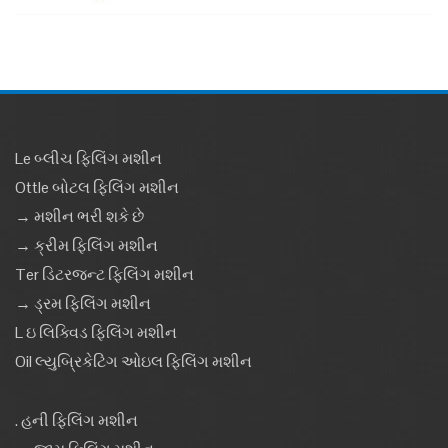
Le બ્લીચ ફિલિંગ મશીન
Ottle બોટલ ફિલિંગ મશીન
→ મશીન ભરી શકે છે
→ ક્રીમ ફિલિંગ મશીન
Ter ડિટરજન્ટ ફિલિંગ મશીન
→ ડ્રમ ફિલિંગ મશીન
L ઇ લિક્વિડ ફિલિંગ મશીન
Oil લ્યુબ્રિકેટિંગ ઓઇલ ફિલિંગ મશીન
. હની ફિલિંગ મશીન