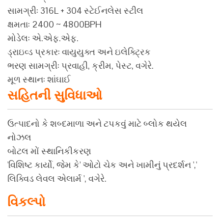
સામગ્રી: 316L + 304 સ્ટેઈનલેસ સ્ટીલ
ક્ષમતા: 2400 ~ 4800BPH
મોડેલ: એ.એફ.એફ.
ડ્રાઇવ્ડ પ્રકાર: વાયુયુક્ત અને ઇલેક્ટ્રિક
ભરણ સામગ્રી: પ્રવાહી, ક્રીમ, પેસ્ટ, વગેરે.
મૂળ સ્થાન: શાંઘાઈ
સહિતની સુવિધાઓ
ઉત્પાદનો કે શબ્દમાળા અને ટપકવું માટે બ્લોક થયેલ
નોઝલ
બોટલ મોં સ્થાનિકીકરણ
'વિશિષ્ટ કાર્યો, જેમ કે' ઓટો ચેક અને ખામીનું પ્રદર્શન ','
લિક્વિડ લેવલ એલાર્મ ', વગેરે.
વિકલ્પો