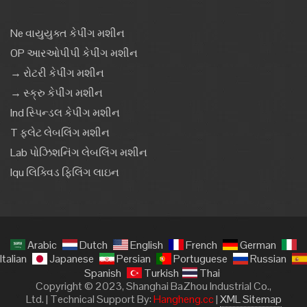
Ne વાયુયુક્ત કેપીંગ મશીન
OP આરઓપીપી કેપીંગ મશીન
→ રોટરી કેપીંગ મશીન
→ સ્ક્રુ કેપીંગ મશીન
Ind સ્પિન્ડલ કેપીંગ મશીન
T ફ્લેટ લેબલિંગ મશીન
Lab પોઝિશનિંગ લેબલિંગ મશીન
Iqu લિક્વિડ ફિલિંગ લાઇન
Arabic
Dutch
English
French
German
Italian
Japanese
Persian
Portuguese
Russian
Spanish
Turkish
Thai
Copyright © 2023, Shanghai BaZhou Industrial Co.,
Ltd. | Technical Support By:
Hangheng.cc
|
XML Sitemap