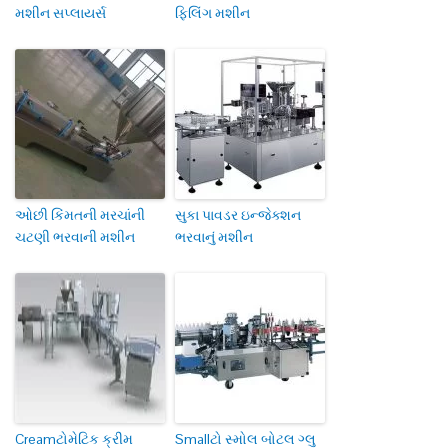
મશીન સપ્લાયર્સ
ફિલિંગ મશીન
ઓછી કિંમતની મરચાંની
સુકા પાવડર ઇન્જેક્શન
ચટણી ભરવાની મશીન
ભરવાનું મશીન
Creamટોમેટિક ક્રીમ
Smallટો સ્મોલ બોટલ ગ્લુ