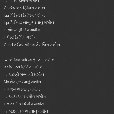
→ જામ ફિલિંગ મશીન
Ch કેચઅપ ફિલિંગ મશીન
Iqu લિક્વિડ ફિલિંગ મશીન
Iqu લિક્વિડ સાબુ ભરવાનું મશીન
F ઓઇલ ફીલિંગ મશીન
F પેસ્ટ ફિલિંગ મશીન
Ound રાઉન્ડ બોટલ લેબલિંગ મશીન
→ ઓલિવ ઓઇલ ફીલિંગ મશીન
Ist પિસ્ટન ફિલિંગ મશીન
→ ચટણી ભરવાની મશીન
Mp શેમ્પૂ ભરવાનું મશીન
F વજન ભરવાનું મશીન
→ આપોઆપ કેપીંગ મશીન
Ottle બોટલ કેપીંગ મશીન
→ ખાદ્યતેલ ભરવાનું મશીન