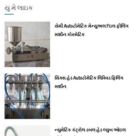
:
યુ મે લાઇક
સેમી Autoટોમેટિક મેન્યુઅલ Fઇલ ફીલિંગ
મશીન કોસ્મેટિક
સિક્સ હેડ Autoટોમેટિક લિક્વિડ ફિલિંગ
મશીન
ન્યુમેટિક કંટ્રોલ ડબલ હેડ લ્યુબ ઓઇલ