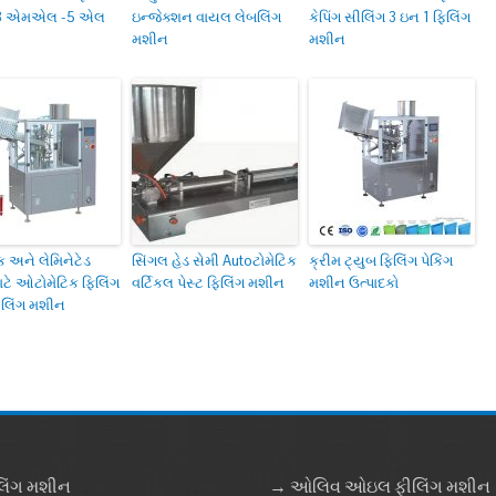
3 એમએલ -5 એલ
ઇન્જેક્શન વાયલ લેબલિંગ
કેપિંગ સીલિંગ 3 ઇન 1 ફિલિંગ
મશીન
મશીન
િક અને લેમિનેટેડ
સિંગલ હેડ સેમી Autoટોમેટિક
ક્રીમ ટ્યુબ ફિલિંગ પેકિંગ
ાટે ઓટોમેટિક ફિલિંગ
વર્ટિકલ પેસ્ટ ફિલિંગ મશીન
મશીન ઉત્પાદકો
લિંગ મશીન
લિંગ મશીન
→ ઓલિવ ઓઇલ ફીલિંગ મશીન