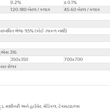
0.2%
≤ 0.1%
120-180 બેરલ / કલાક
45-60 બેરલ / કલાક
 સંબંધિત ભેજ: 95% (કોઈ ઝાકળ નથી)
ુએસ 316
350x350
700x700
વેયર રોલર
, મશીનરી અને હાર્ડવેર, મેડિકલ, ટેક્સટાઇલ્સ