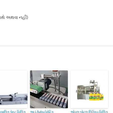
સાથે અથવા નહીં)
વચાલિત પેસ્ટ ફિલિંગ
આડું Autoટોમેટિક
ઓઇલ બોટલ લિક્વિડ ફિલિંગ