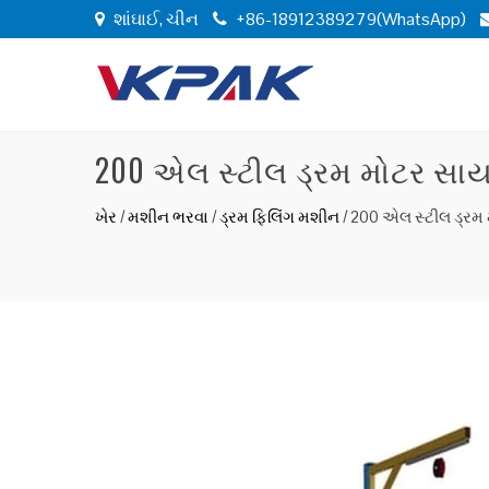
શાંઘાઈ, ચીન
+86-18912389279(WhatsApp)
200 એલ સ્ટીલ ડ્રમ મોટર સ
ખેર
/
મશીન ભરવા
/
ડ્રમ ફિલિંગ મશીન
/
200 એલ સ્ટીલ ડ્ર