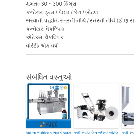
ક્ષમતા: 30 ~ 300 કિગ્રા
કન્ટેનર: ડ્રમ / પેઇલ / કેન / બોટલ
ભરવાની પદ્ધતિ: સ્તરની નીચે / સ્તરની નીચે (ફીણ 
કન્વેયર: વૈકલ્પિક
એટેક્સ: વૈકલ્પિક
વોરંટી: એક વર્ષ
સંબંધિત વસ્તુઓ
ચાઇના સ્પર્ધાત્મક ભાવ વેક્યુમ
અર્ધ-સ્વચાલિત રાઉન્ડ બોટલ
અર્ધ-સ્