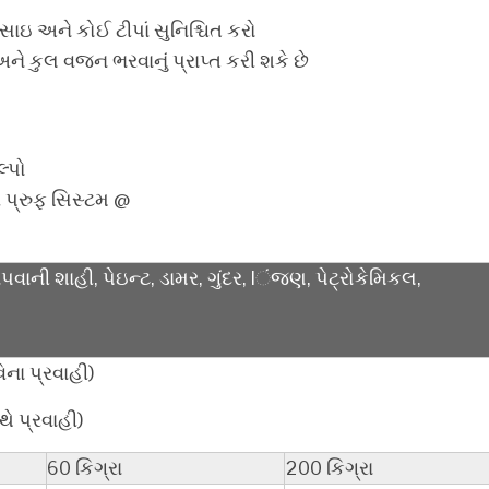
સાઇ અને કોઈ ટીપાં સુનિશ્ચિત કરો
કુલ વજન ભરવાનું પ્રાપ્ત કરી શકે છે
્પો
વ પ્રુફ સિસ્ટમ @
ાપવાની શાહી, પેઇન્ટ, ડામર, ગુંદર, lંજણ, પેટ્રોકેમિકલ,
િના પ્રવાહી)
થે પ્રવાહી)
60 કિગ્રા
200 કિગ્રા