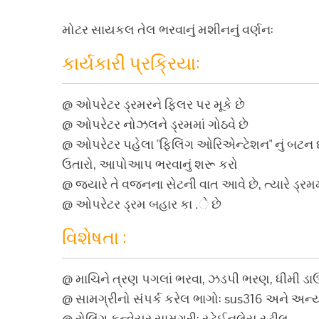
મોટર સાયકલ તેલ ભરવાનું મશીનનું વર્ણન:
કાર્યકારી પ્રક્રિયા:
@ ઓપરેટર ડ્રમરને ફિલર પર મૂકે છે
@ ઓપરેટર નોઝલને ડ્રમમાં ગોઠવે છે
@ ઓપરેટર પહેલા "ફિલિંગ ઓરિએન્ટેશન" નું બટન દબ
ઉતારો, આપોઆપ ભરવાનું શરૂ કરો
@ જ્યારે તે વજનના સેટની વાત આવે છે, ત્યારે ડ્
@ ઓપરેટર ડ્રમ બહાર કા .ે છે
વિશેષતા :
@ માચિને ત્રણ પગલાં ભરવા, ઝડપી ભરણ, ધીમી ડાઉ
@ સામગ્રીનો સંપર્ક કરેલ ભાગો: sus316 અને અન્ય
@ રોલિંગ કન્વેયર સામગ્રી: સ્ટેઈનલેસ સ્ટીલ