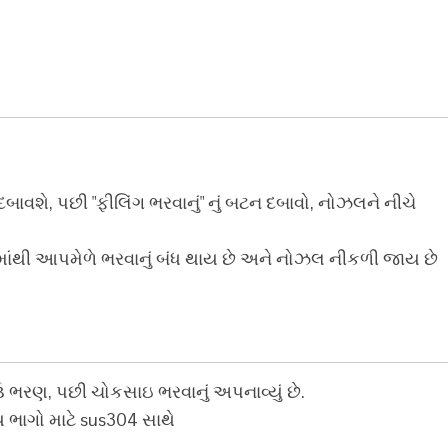
ાવશે, પછી "ફીલિંગ ભરવાનું" નું બટન દબાવો, નોઝલને નીચે
રમમાંથી આપમેળે ભરવાનું બંધ થાય છે અને નોઝલ નીકળી જાય છે
 ભરણ, પછી ચોકસાઇ ભરવાનું અપનાવ્યું છે.
 ભાગો માટે sus304 સાથે