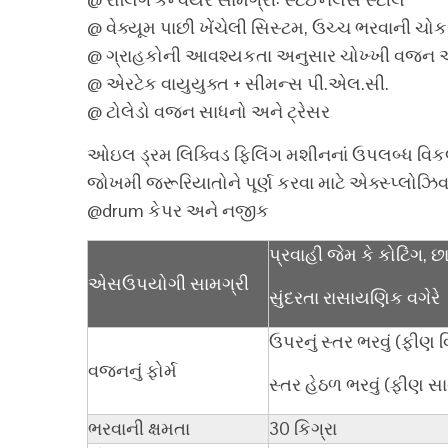
@ વેક્યૂમ પાછી ખેંચેલી સિસ્ટમ, ઉચ્ચ ભરવાની ચોક
@ ગ્રાહકોની આવશ્યકતા અનુસાર ચોખ્ખી વજન અને 
@ એરટેક વાયુયુક્ત + સીમન્સ પી.એલ.સી.
@ ટોલેડો વજન સાધનો અને ટ્રેસર
ઓઇલ ડ્રમ લિક્વિડ ફિલિંગ મશીનનાં ઉપલબ્ધ વિકલ
જોખમી જરૂરિયાતોને પૂર્ણ કરવા માટે એક્સ્પ્લોઝિ
@drum કેપર અને નજીક
પ્રવાહી જેમ કે કોટિંગ, છ
એસ
ઉપયોગી સામગ્રી
સુંદરતા રાસાયણિક વગેરે
ઉપરનું સ્તર ભરવું (ફીણ વ
વજનનું ફોર્મ
સ્તર હેઠળ ભરવું (ફીણ સા
ભરવાની ક્ષમતા
30 કિગ્રા