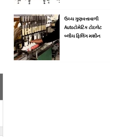
ઉચ્ચ ગુણવત્તાવાળી
Autoટોમેટિક ટોઇલેટ
બ્લીચ ફિલિંગ મશીન