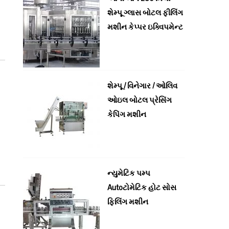
શેમ્પૂ ગ્લાસ બોટલ ફીલિંગ
મશીન કેપ્પર ઇક્વિપમેન્ટ
શેમ્પૂ / વિનેગાર / ઓલિવ
ઓઇલ બોટલ પ્રેસિંગ
કેપિંગ મશીન
ન્યુમેટિક પમ્પ
Autoટોમેટિક હોટ સોસ
ફિલિંગ મશીન