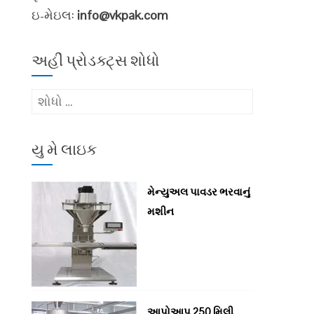
ઇ-મેઇલ:
info@vkpak.com
અહીં પ્રોડક્ટ્સ શોધો
માટે
શોધો
:
યુ મે લાઇક
મેન્યુઅલ પાવડર ભરવાનું
મશીન
આપોઆપ 250 મિલી