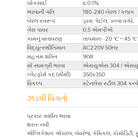
ચોકસાઈ
≤ 0.1%
ભરવાની ગતિ
180-240 બેરલ / કલાક
બેરલ સ્વરૂપ
ડ્રમ, પેઈલ, ડબ્બા વગેરે.
ગેસ પાવર
0.5 એમપીએ
કામનું વાતાવરણ
તાપમાન: -20 ℃ ~ 45 ℃
વિદ્યુત્સ્થીતિમાન
AC220V 50Hz
મહત્તમ શક્તિ
1KW
મોં સામગ્રી ભરવા
એસયુએસ 304 / એસય
પ્લેટફોર્મ કદ (મીમી)
350x350
વિકલ્પ
સ્ટેનલેસ સ્ટીલ 304 કન્
ઝડપી વિગતો
પ્રકાર: મશીન ભરવા
શરત: નવી
એપ્લિકેશન: એપરલ, બેવરેજ, કેમિકલ, કોમોડિટી, ફૂડ