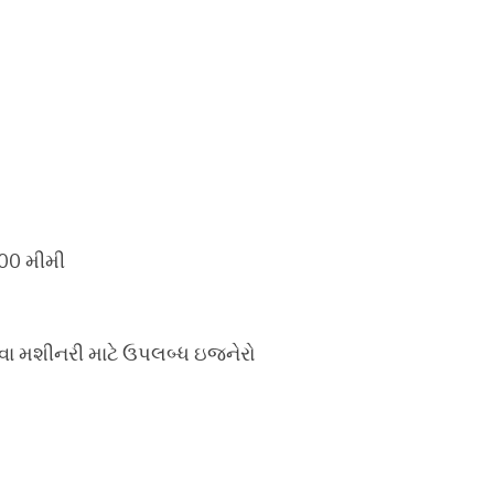
000 મીમી
સેવા મશીનરી માટે ઉપલબ્ધ ઇજનેરો