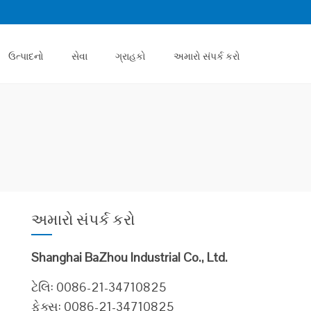
ઉત્પાદનો
સેવા
ગ્રાહકો
અમારો સંપર્ક કરો
અમારો સંપર્ક કરો
Shanghai BaZhou Industrial Co., Ltd.
ટેલિ: 0086-21-34710825
ફેક્સ: 0086-21-34710825