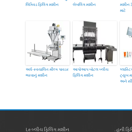
લિક્વિડ ફિલિંગ મશીન
લેબલિંગ મશીન
મશીન 
માટે
અર્ધ-સ્વચાલિત મીલ્ક પાવડર
આપોઆપ બોટલ બ્લીચ
પ્લાસ્ટ
ભરવાનું મશીન
ફિલિંગ મશીન
ટ્યુબ મ
અને સી
Le બ્લીચ ફિલિંગ મશીન
. હની ફિ