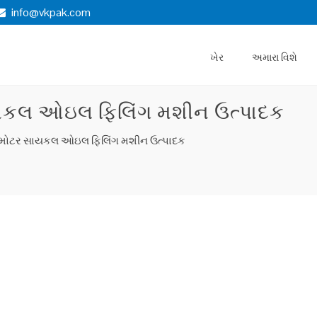
info@vkpak.com
ખેર
અમારા વિશે
ાયકલ ઓઇલ ફિલિંગ મશીન ઉત્પાદક
મ મોટર સાયકલ ઓઇલ ફિલિંગ મશીન ઉત્પાદક