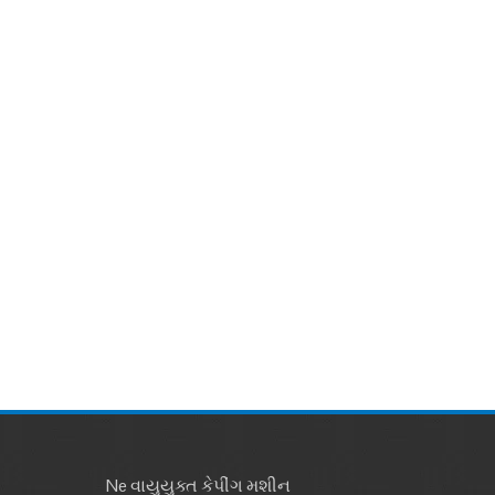
Ne વાયુયુક્ત કેપીંગ મશીન