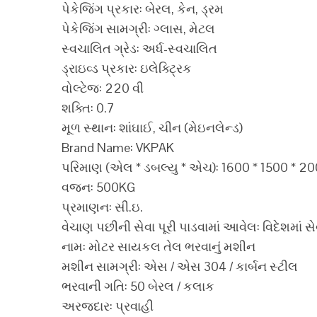
પેકેજિંગ પ્રકાર: બેરલ, કેન, ડ્રમ
પેકેજિંગ સામગ્રી: ગ્લાસ, મેટલ
સ્વચાલિત ગ્રેડ: અર્ધ-સ્વચાલિત
ડ્રાઇવ્ડ પ્રકાર: ઇલેક્ટ્રિક
વોલ્ટેજ: 220 વી
શક્તિ: 0.7
મૂળ સ્થાન: શાંઘાઈ, ચીન (મેઇનલેન્ડ)
Brand Name: VKPAK
પરિમાણ (એલ * ડબલ્યુ * એચ): 1600 * 1500 * 2
વજન: 500KG
પ્રમાણન: સી.ઇ.
વેચાણ પછીની સેવા પૂરી પાડવામાં આવેલ: વિદેશમાં 
નામ: મોટર સાયકલ તેલ ભરવાનું મશીન
મશીન સામગ્રી: એસ / એસ 304 / કાર્બન સ્ટીલ
ભરવાની ગતિ: 50 બેરલ / કલાક
અરજદાર: પ્રવાહી